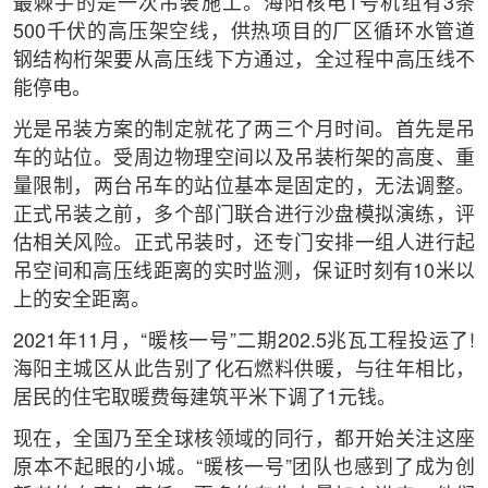
最棘手的是一次吊装施工。海阳核电1号机组有3条
500千伏的高压架空线，供热项目的厂区循环水管道
钢结构桁架要从高压线下方通过，全过程中高压线不
能停电。
光是吊装方案的制定就花了两三个月时间。首先是吊
车的站位。受周边物理空间以及吊装桁架的高度、重
量限制，两台吊车的站位基本是固定的，无法调整。
正式吊装之前，多个部门联合进行沙盘模拟演练，评
估相关风险。正式吊装时，还专门安排一组人进行起
吊空间和高压线距离的实时监测，保证时刻有10米以
上的安全距离。
2021年11月，“暖核一号”二期202.5兆瓦工程投运了!
海阳主城区从此告别了化石燃料供暖，与往年相比，
居民的住宅取暖费每建筑平米下调了1元钱。
现在，全国乃至全球核领域的同行，都开始关注这座
原本不起眼的小城。“暖核一号”团队也感到了成为创