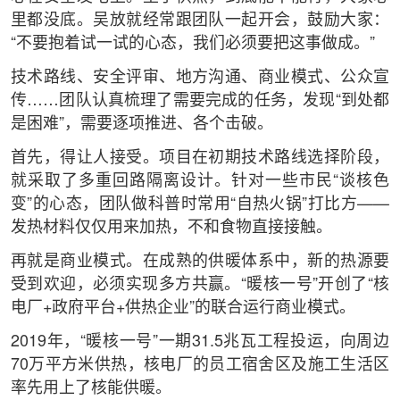
里都没底。吴放就经常跟团队一起开会，鼓励大家：
“不要抱着试一试的心态，我们必须要把这事做成。”
技术路线、安全评审、地方沟通、商业模式、公众宣
传……团队认真梳理了需要完成的任务，发现“到处都
是困难”，需要逐项推进、各个击破。
首先，得让人接受。项目在初期技术路线选择阶段，
就采取了多重回路隔离设计。针对一些市民“谈核色
变”的心态，团队做科普时常用“自热火锅”打比方——
发热材料仅仅用来加热，不和食物直接接触。
再就是商业模式。在成熟的供暖体系中，新的热源要
受到欢迎，必须实现多方共赢。“暖核一号”开创了“核
电厂+政府平台+供热企业”的联合运行商业模式。
2019年，“暖核一号”一期31.5兆瓦工程投运，向周边
70万平方米供热，核电厂的员工宿舍区及施工生活区
率先用上了核能供暖。