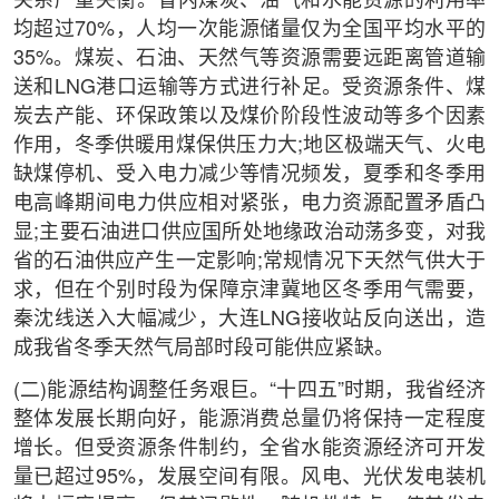
关系严重失衡。省内煤炭、油气和水能资源的利用率
均超过70%，人均一次能源储量仅为全国平均水平的
35%。煤炭、石油、天然气等资源需要远距离管道输
送和LNG港口运输等方式进行补足。受资源条件、煤
炭去产能、环保政策以及煤价阶段性波动等多个因素
作用，冬季供暖用煤保供压力大;地区极端天气、火电
缺煤停机、受入电力减少等情况频发，夏季和冬季用
电高峰期间电力供应相对紧张，电力资源配置矛盾凸
显;主要石油进口供应国所处地缘政治动荡多变，对我
省的石油供应产生一定影响;常规情况下天然气供大于
求，但在个别时段为保障京津冀地区冬季用气需要，
秦沈线送入大幅减少，大连LNG接收站反向送出，造
成我省冬季天然气局部时段可能供应紧缺。
(二)能源结构调整任务艰巨。“十四五”时期，我省经济
整体发展长期向好，能源消费总量仍将保持一定程度
增长。但受资源条件制约，全省水能资源经济可开发
量已超过95%，发展空间有限。风电、光伏发电装机