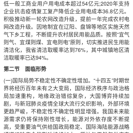
低一般工商业用户用电成本超过54亿元;2020年支持
企业抗击疫情复工复产降低企业用电成本36.8亿元。
积极推动新一轮农网改造升级，提前一年完成农村电
网改造升级。因地制宜在辽阳、盘锦等地区实施天然
气下乡工程，不断提升农村居民用能品质。按照“宜气
则气、宜煤则煤、宜电则电”原则，切实推进民生用能
清洁化，我省清洁取暖率达到76%，其中城镇地区清
洁取暖率已达94%。
第二节 面临形势
(一)国际局势不稳定性不确定性增加。“十四五”时期世
界将经历百年未有之大变局，国际经济秩序与政治格
局加速重构，地缘政治错综复杂，大国博弈持续加
剧，与新冠肺炎疫情全球大流行交织影响，外部环境
更趋严峻，不稳定性不确定性明显增强。我国未来能
源需求仍将保持刚性增长，能源对外依存度不断提
高，受重要油气供给国政局稳定、国际海陆能源战略