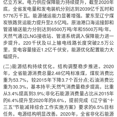
亿立方米。电力供应保障能力持续提升，截至2020年
底，全省发电量和发电装机分别达到2039亿千瓦时和
5776万千瓦。能源储运能力显著增强。蒙东至辽宁煤
炭铁路货运能力提升至2.5亿吨。原油港口海运接卸和
管道输送能力分别达到6500万吨/年和5500万吨/年。
天然气通过LNG接收站、管道系统调入保障能力进一
步提升。220千伏及以上输电线路长度突破2.5万公
里，变电容量接近1.2亿千伏安，能源优化配置能力大
幅提升。
(二)能源结构持续优化。结构调整稳步推进。2020
年，全省能源消费总量2.48亿吨标准煤，煤炭消费比
重为53.7%，较2015年下降3.7个百分点;石油消费比
重为30.3%，基本持平;天然气消费量稳步提高，比重
从3.4%提高到3.9%;非化石能源消费量占比从2015年
的6.4%提升至2020年的8.6%，提前完成《辽宁省“十
三五”节能减排综合工作实施方案》要求的6.5%目标
任务。电源结构明显改善。2020年，全省非化石能源