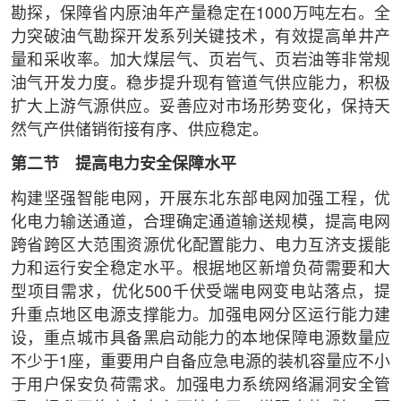
勘探，保障省内原油年产量稳定在1000万吨左右。全
力突破油气勘探开发系列关键技术，有效提高单井产
量和采收率。加大煤层气、页岩气、页岩油等非常规
油气开发力度。稳步提升现有管道气供应能力，积极
扩大上游气源供应。妥善应对市场形势变化，保持天
然气产供储销衔接有序、供应稳定。
第二节 提高电力安全保障水平
构建坚强智能电网，开展东北东部电网加强工程，优
化电力输送通道，合理确定通道输送规模，提高电网
跨省跨区大范围资源优化配置能力、电力互济支援能
力和运行安全稳定水平。根据地区新增负荷需要和大
型项目需求，优化500千伏受端电网变电站落点，提
升重点地区电源支撑能力。加强电网分区运行能力建
设，重点城市具备黑启动能力的本地保障电源数量应
不少于1座，重要用户自备应急电源的装机容量应不小
于用户保安负荷需求。加强电力系统网络漏洞安全管