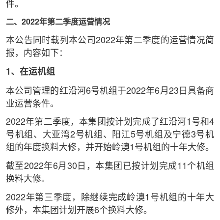
件。
二、2022年第二季度运营情况
本公告同时载列本公司2022年第二季度的运营情况简
报，内容如下：
1、在运机组
本公司管理的红沿河6号机组于2022年6月23日具备商
业运营条件。
2022年第二季度，本集团按计划完成了红沿河1号和4
号机组、大亚湾2号机组、阳江5号机组及宁德3号机
组的年度换料大修，并开始岭澳1号机组的十年大修。
截至2022年6月30日，本集团已按计划完成11个机组
换料大修。
2022年第三季度，除继续完成岭澳1号机组的十年大
修外，本集团计划开展6个换料大修。