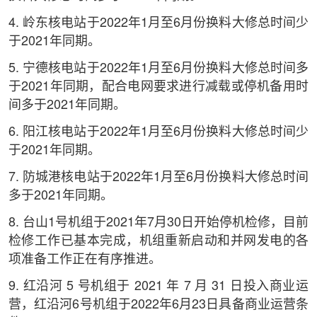
4. 岭东核电站于2022年1月至6月份换料大修总时间少
于2021年同期。
5. 宁德核电站于2022年1月至6月份换料大修总时间多
于2021年同期，配合电网要求进行减载或停机备用时
间多于2021年同期。
6. 阳江核电站于2022年1月至6月份换料大修总时间少
于2021年同期。
7. 防城港核电站于2022年1月至6月份换料大修总时间
多于2021年同期。
8. 台山1号机组于2021年7月30日开始停机检修，目前
检修工作已基本完成，机组重新启动和并网发电的各
项准备工作正在有序推进。
9. 红沿河 5 号机组于 2021 年 7 月 31 日投入商业运
营，红沿河6号机组于2022年6月23日具备商业运营条