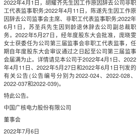
2022年4月1日，胡耀齐先生因工作原因辞去公司非职
工代表监事职务;2022年4月11日，陈遂先生因工作原
因辞去公司监事会主席、非职工代表监事职务;2022年
6月1日，苏圣兵先生因到龄退休辞去公司副总裁职
务。2022年5月27日，经年度股东大会批准，庞晓雯
女士获委任为公司第三届监事会非职工代表监事，任
期自年度股东大会审议通过之日起至公司第三届监事
会届满为止。详情请见本公司于2022年4月1日、2022
年4月11日、2022年5月27日和2022年6月1日刊发的
有关公告(公告编号分别为2022-024、2022-028、
2022-037和2022-039)。
特此公告。
中国广核电力股份有限公司
董事会
2022年7月6日