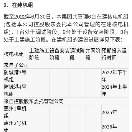
2、在建机组
截至2022年6月30日，本集团共管理6台在建核电机组
(包括本公司控股股东委托本公司管理的在建核电机
组)，1台处于调试阶段，2台处于设备安装阶段，3台
处于土建施工阶段。在建机组的建设进展详见下表：
土建施工
设备安装
调试阶
并网阶
预期投入运
核电机组
阶段
阶段
段
段
行时间
来自子公司
防城港3号
2022年下半
机组
年
防城港4号
2024年上半
机组
年
来自控股股东委托管理公司
惠州1号机
2025年
组
惠州2号机
2026年
组