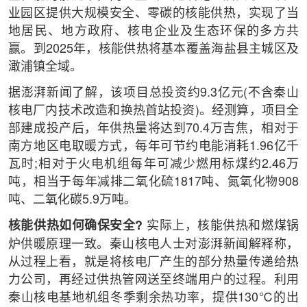
业园区提供大规模安全、零碳的核能供热，实现了当
地居民、地方政府、核电企业及生态环保的多方共
赢。到2025年，核能供热将基本覆盖海盐县主城区及
澉浦镇全域。
据澎湃新闻了解，该项目总投资约9.3亿元(不含秦山
核电厂内技术改造和换热首站投资)。经测算，项目全
部建成投产后，年供热量将达到70.4万吉焦，相对于
南方地区电取暖方式，每年可节约电能消耗1.96亿千
瓦时;相对于火电机组每年可减少燃用标煤约2.46万
吨，相当于每年减排二氧化硫1817吨、氮氧化物908
吨、二氧化碳5.9万吨。
核能供热如何确保安全?
实际上，核能供热和燃煤锅
炉供暖原理一致。秦山核电人士对澎湃新闻解释称，
从过程上看，就是将核电厂产生的部分热量传递给热
力公司，再经过供热管网送至终端用户的过程。利用
秦山核电基地机组冬季剩余热功率，提供130℃的出