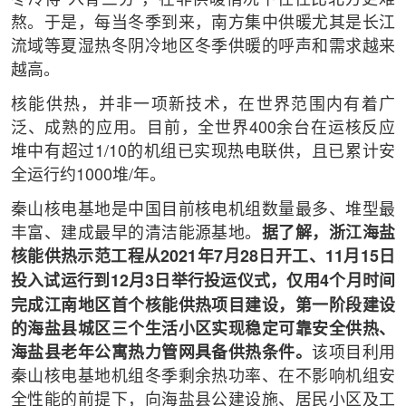
冬冷得“入骨三分”，在非供暖情况下往往比北方更难
熬。于是，每当冬季到来，南方集中供暖尤其是长江
流域等夏湿热冬阴冷地区冬季供暖的呼声和需求越来
越高。
核能供热，并非一项新技术，在世界范围内有着广
泛、成熟的应用。目前，全世界400余台在运核反应
堆中有超过1/10的机组已实现热电联供，且已累计安
全运行约1000堆/年。
秦山核电基地是中国目前核电机组数量最多、堆型最
丰富、建成最早的清洁能源基地。
据了解，浙江海盐
核能供热示范工程从2021年7月28日开工、11月15日
投入试运行到12月3日举行投运仪式，仅用4个月时间
完成江南地区首个核能供热项目建设，第一阶段建设
的海盐县城区三个生活小区实现稳定可靠安全供热、
海盐县老年公寓热力管网具备供热条件。
该项目利用
秦山核电基地机组冬季剩余热功率、在不影响机组安
全性能的前提下，向海盐县公建设施、居民小区及工