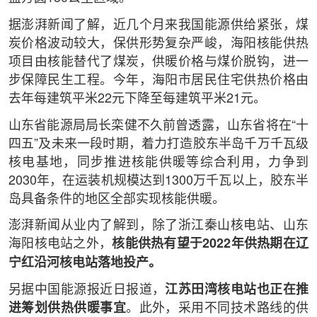
据澎湃新闻了解，近几个月来我国能源供给紧张，煤
炭价格波动较大，保供形势复杂严峻，海阳核能供热
项目由核能替代了煤炭，供暖价格与煤价脱钩，进一
步保障民生工程。今年，海阳市居民住宅供热价格由
去年每建筑平米22元下降至每建筑平米21元。
山东省能源局局长栾健不久前曾透露，山东省将在“十
四五”及未来一段时期，着力打造胶东半岛千万千瓦级
核电基地，同步推进核能供暖等综合利用，力争到
2030年，在运装机规模达到1300万千瓦以上，胶东半
岛具备条件的地区全部实现核能供暖。
澎湃新闻从业内了解到，除了浙江秦山核电站、山东
海阳核电站之外，
核能供热有望于2022年供热期在辽
宁红沿河核电站落地投产。
另据中国能源报近日报道，
江苏田湾核电站也正在推
进筹划供热供暖事宜
。此外，采用不同技术路线的供