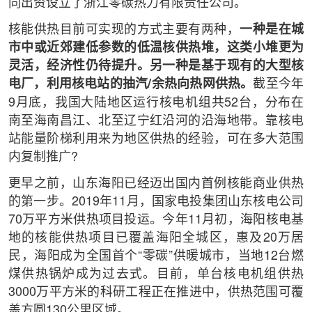
同出资设立了浙江零碳热力有限责任公司。
核能供热目前可实现的方式主要有两种，
一种是在城
市中或近郊建低参数的低温核供热堆，这类小堆更为
灵活，经济性仍待提升。另一种是基于现有的大型核
电厂，利用核电站的抽汽/余热向热网供热。
截至今年
9月底，我国大陆地区运行核电机组共52台，分布在
南至海南昌江、北至辽宁红沿河的沿海地带。靠核电
站能量阶梯利用来为地区供热的经验，可在多大范围
内复制推广?
更早之前，山东海阳已经迈出国内首例核能商业供热
的第一步。2019年11月，国家电投集团山东核电公司
70万平方米供热项目投运。今年11月初，海阳核电基
地的核能供热项目已覆盖海阳全城区，惠及20万居
民，海阳成为全国首个“零碳”供暖城市，当地12台燃
煤供热锅炉成为过去式。目前，单台核电机组供热
3000万平方米的科研工程正在推进中，供热范围可覆
盖方圆130公里区域。