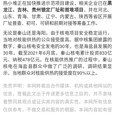
热小堆正在加快推进示范项目建设，相关企业已在
黑
龙江、吉林、贵州锁定厂址和首堆项目
，并在河北、
山东、青海、甘肃、辽宁、内蒙古、陕西等省区开展
厂址普查、初可、可研和前期对接等筹备工作。
无论是秦山还是海阳，由于核电项目安全稳定运行，
当地对核能供热的公众接受度高。据中核集团披露的
数字，秦山核电安全发电的30年，也是海盐县发展的
30年。截至2021年6月底，秦山核电累计投资833亿
元、纳税478亿元。在核能供热推广的过程中，秦山
核电在海盐县群众中做了广泛的调研，调研结果显
示，当地群众对核能供热的接受度在90%以上。
免责声明：本网转载自合作媒体、机构或其他网站的
信息，登载此文出于传递更多信息之目的，并不意味
着赞同其观点或证实其内容的真实性。本网所有信息
仅供参考，不做交易和服务的根据。本网内容如有侵