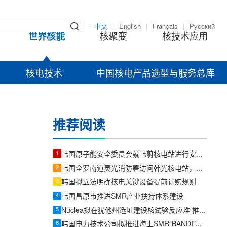
中文
|
English
|
Français
|
Русский
世界核能
核聚变
核技术应用
核电技术
中国核电产品选型与服务总库
推荐阅读
1
韩国原子能安全委员会就韩蔚核电站进行安全检查
2
韩国全罗南道灵光消防署访问韩光核电站，加强灾难应对协同体系。
3
韩国拟立法明确核电关键设备提前订购规则
4
韩国昌原市推进SMR产业扶持体系建设
5
Nuclea拟在犹他州选址建设核试验反应堆 推进Morpheus微型反应堆部署
6
韩国电力技术公司拟推进海上SMR“BANDI”政府研发项目