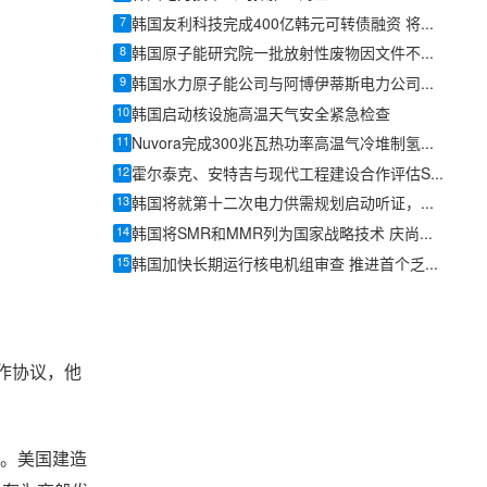
7
韩国友利科技完成400亿韩元可转债融资 将加码核电与SMR业务
8
韩国原子能研究院一批放射性废物因文件不符被判不适合处置
9
韩国水力原子能公司与阿博伊蒂斯电力公司签署核电合作备忘录
10
韩国启动核设施高温天气安全紧急检查
11
Nuvora完成300兆瓦热功率高温气冷堆制氢预可行性研究独立审查
12
霍尔泰克、安特吉与现代工程建设合作评估SMR-300在美国南部部署机会
13
韩国将就第十二次电力供需规划启动听证，新建核电项目纳入审查
14
韩国将SMR和MMR列为国家战略技术 庆尚南道称将推动核电企业转型
15
韩国加快长期运行核电机组审查 推进首个乏燃料干式贮存设施许可
合作协议，他
展。美国建造