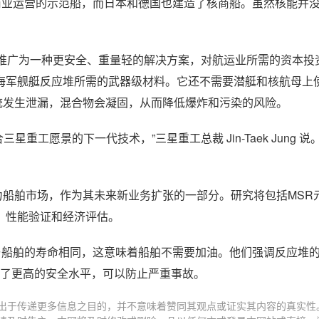
年代后期商业运营的示范船，而日本和德国也建造了核商船。虽然核能并
已被推广为一种更安全、重量轻的解决方案，对航运业所需的资本投
海军舰艇反应堆所需的武器级材料。它还不需要潜艇和核航母上
系统发生泄漏，混合物会凝固，从而降低爆炸和污染的风险。
重工愿景的下一代技术，”三星重工总裁 Jin-Taek Jung 说
动力船舶市场，作为其未来新业务扩张的一部分。研究将包括MSR
、性能验证和经济评估。
，与船舶的寿命相同，这意味着船舶不需要加油。他们强调反应堆
供了更高的安全水平，可以防止严重事故。
出于传递更多信息之目的，并不意味着赞同其观点或证实其内容的真实性