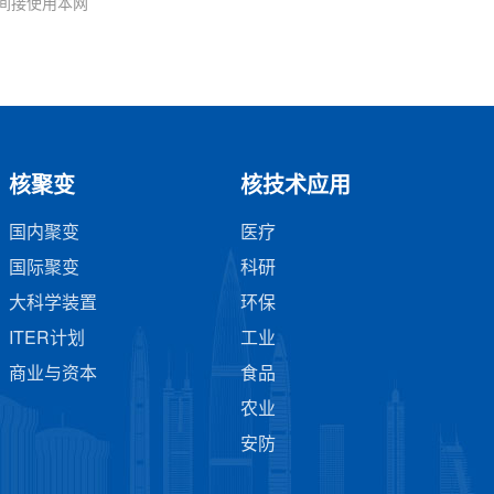
间接使用本网
核聚变
核技术应用
国内聚变
医疗
国际聚变
科研
大科学装置
环保
ITER计划
工业
商业与资本
食品
农业
安防