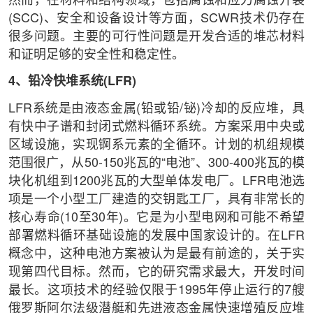
然而，在材料和结构领域，包括腐蚀和应力腐蚀开裂
(SCC)、安全和设备设计等方面，SCWR技术仍存在
很多问题。主要的可行性问题是开发合适的堆芯材料
和证明足够的安全性和稳定性。
4、铅冷快堆系统(LFR)
LFR系统是由液态金属(铅或铅/铋)冷却的反应堆，具
有快中子谱和封闭式燃料循环系统。方案采用中央或
区域设施，实现锕系元素的全循环。计划的机组规模
范围很广，从50-150兆瓦的“电池”、300-400兆瓦的模
块化机组到1200兆瓦的大型单体发电厂。LFR电池选
项是一个小型工厂建造的交钥匙工厂，具有非常长的
核心寿命(10至30年)。它是为小型电网和可能不希望
部署燃料循环基础设施的发展中国家设计的。在LFR
概念中，这种电池方案被认为是最有前途的，关于实
现第四代目标。然而，它的研究需求最大，开发时间
最长。这项技术的经验仅限于1995年停止运行的7艘
俄罗斯阿尔法级潜艇和先进液态金属快速增殖反应堆