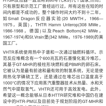
HTGR反应器一直沿用到80年代末的几个国家;然而，
只有原型和示范工厂曾经运行过，所有这些在短的时
间内都是不成功的，整个操作时间大约不到十二年，
如Small Dragon反应器实验(20 MWTH，1966—
1975，英国)，THTR Hamm Unterop(308 MWe，
1986-1988，德国)以及Peach Bottom(42 MWe，
1967-1974)和St.Vrain堡(342 MWe，1976-1989)的美
国工厂。
VHTR系统使用热中子谱和一次通过铀燃料循环。示
范反应堆概念有一个600兆瓦的石墨慢化氦冷堆芯，
其基于GT-MHR的棱柱形块燃料或PBMR的卵石床。
它被认为是最有前途和最有效的制氢系统，无论是使
用热化学碘硫工艺，还是通过在堆芯出口温度高于
1000°C的情况下应用蒸汽重整器技术从热量、水和天
然气中提取氢气。VHTR还可用于高效发电。此外，
希望这一概念能够从日本HTTR研究堆和中国仍在建
设中的HTR-PM以及目前处于规划阶段的GT-MHR和