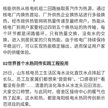
核能供热从核电机组二回路抽取蒸汽作为热源，通过
核电厂内换热首站、厂外供热企业换热站进行多级换
热，经市政供热管网将热量传递至最终用户。热能从
核电厂到用户家要经过四到五个换热站的热传输，每
个环节都是闭路循环，只有热量交换，没有水的交
换，进入到居民家的只有热能。由于核电厂持续保持
平稳运行，可以实现热能稳定输出，进而保证用户家
中的供暖体验。
02世界首个水热同传实践工程投用
25日，山东核电员工生活区海水淡化直饮水点排起了
长队，员工及家属们都想来“尝尝鲜”。“口感很好”“看
着没有杂质”……清澈的淡化海水从水龙头汩汩流出，
大家交口称赞。与此同时，宿舍区接待中心的暖气也
热了起来。这水和热，都是海阳核电水热同传创新示
范项目的成果。