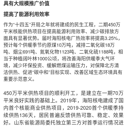
具有大规模推广价值
提高了能源利用效率
作为“十四五”开局之年就将建成的民生工程，二期450万
平米核能供热项目在提高能源利用效率、减少碳排放方
面具有显著优势。届时海阳核电厂热效率将提高3.25%，
预计每个供暖季节约原煤10万吨，减排二氧化碳18万
吨、烟尘691吨、氮氧化物1123吨、二氧化硫1188吨，相
当于种植阔叶林1000公顷，将改善海阳供暖季大气环
境，减少环保投资、缓解燃煤运输压力，对保障北方清
洁供热、促进“碳中和”目标实现、改善区域生态环境具有
重要示范意义。
450万平米供热项目的顺利开工，是建立在一期70万
平米良好实践的基础上。2019年，海阳核电建成了国
内首个核能商业供热项目，2019-2020首个供暖季持
续供热136天，居民普遍反馈供热可靠、稳定、效果
好。山东省能源局委托独立第三方对首季运行情况进