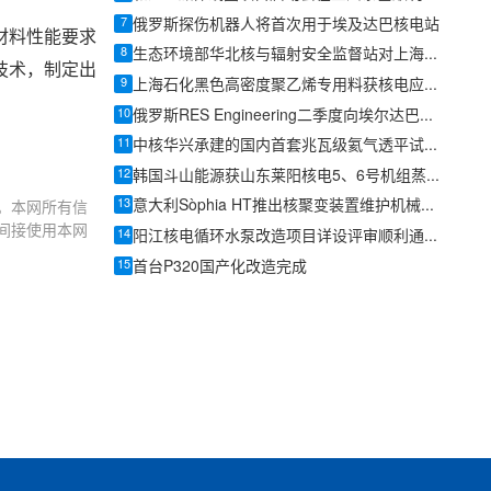
7
俄罗斯探伤机器人将首次用于埃及达巴核电站
材料性能要求
8
生态环境部华北核与辐射安全监督站对上海电气凯士比核电泵阀开展主泵轴设计制造现场监督
技术，制定出
9
上海石化黑色高密度聚乙烯专用料获核电应用资质
。
10
俄罗斯RES Engineering二季度向埃尔达巴核电站交付71台泵机组
11
中核华兴承建的国内首套兆瓦级氦气透平试验装置热试成功
12
韩国斗山能源获山东莱阳核电5、6号机组蒸汽发生器锻件订单
13
意大利Sòphia HT推出核聚变装置维护机械臂ROMAN
。本网所有信
间接使用本网
14
阳江核电循环水泵改造项目详设评审顺利通过评审
15
首台P320国产化改造完成