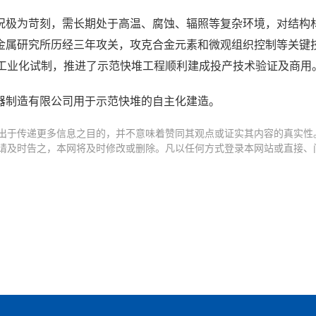
况极为苛刻，需长期处于高温、腐蚀、辐照等复杂环境，对结构
金属研究所历经三年攻关，攻克合金元素和微观组织控制等关键
的工业化试制，推进了示范快堆工程顺利建成投产技术验证及商用
器制造有限公司用于示范快堆的自主化建造。
出于传递更多信息之目的，并不意味着赞同其观点或证实其内容的真实性
请及时告之，本网将及时修改或删除。凡以任何方式登录本网站或直接、