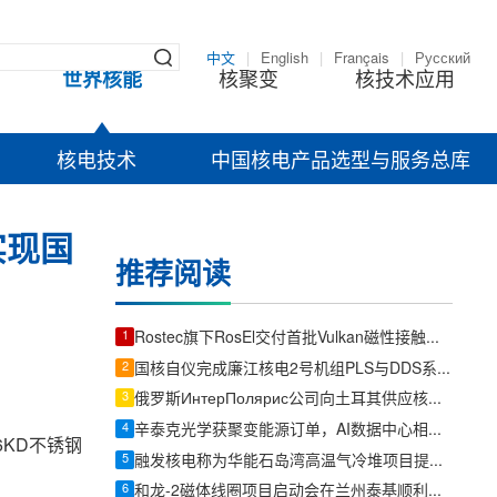
中文
|
English
|
Français
|
Русский
世界核能
核聚变
核技术应用
核电技术
中国核电产品选型与服务总库
实现国
推荐阅读
1
Rostec旗下RosEl交付首批Vulkan磁性接触传感器
2
国核自仪完成廉江核电2号机组PLS与DDS系统首批机柜发运
3
俄罗斯ИнтерПолярис公司向土耳其供应核电站球形阀
4
辛泰克光学获聚变能源订单，AI数据中心相关订单总额超400万美元
KD不锈钢
5
融发核电称为华能石岛湾高温气冷堆项目提供常规岛锻件
6
和龙-2磁体线圈项目启动会在兰州泰基顺利召开