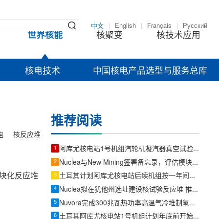
中文
|
English
|
Français
|
Русский
世界核能
核聚变
核技术应用
核电技术
中国核电产品选型与服务总库
推荐阅读
电
核反应堆
1
阿库尤核电站1号机组汽轮机凝汽器真空试验顺利完成
2
Nuclea与New Mining签署备忘录，评估模块化反应堆为数据中心供电
模块化反应堆
3
土耳其计划阿库尤核电站后续机组按一年间隔投产
4
Nuclea拟在犹他州选址建设核试验反应堆 推进Morpheus微型反应堆部署
5
Nuvora完成300兆瓦热功率高温气冷堆制氢预可行性研究独立审查
6
土耳其阿库尤核电站1号机组计划年底前开始发电