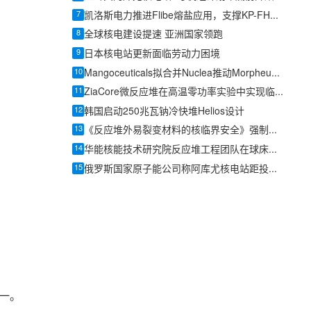
7
凯洛斯电力推进Flibe熔盐应用，支撑KP-FHR高温反应堆开发
8
全球核电建设提速 亚洲国家领跑
9
日本核电站更新面临劳动力困境
10
Mangoceuticals拟合并Nuclea推动Morpheus微型反应堆上市
11
ZiaCore微反应堆在高温零功率实验中实现临界
12
韩国启动250兆瓦钠冷快堆Helios设计
13
《反应堆外易裂变材料的核临界安全》强制性国家标准修订稿公开征求意见
14
华能核能技术研究院反应堆工程团队在球床堆智能计算领域取得新进展
15
俄罗斯国家原子能公司称阿库尤核电站距投产调试仅剩数月
之一。