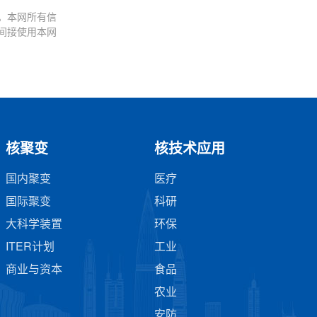
。本网所有信
间接使用本网
核聚变
核技术应用
国内聚变
医疗
国际聚变
科研
大科学装置
环保
ITER计划
工业
商业与资本
食品
农业
安防