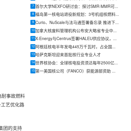
7
首尔大学NEXFO研讨会：探讨SMR·MMR可持续发展解决方案
8
福岛第一核电站退役新规划：3号机组核燃料碎片取出前将优先内部调查
9
Curio、NuScale与法马通签署备忘录 推进下一代核燃料循环方案
10
加拿大核废料管理机构公布安大略省专业中心最终设计
11
X-Energy与Centrus签署HALEU供应协议，美国先进核燃料供应链提速
12
阿根廷核电半年发电445万千瓦时，占全国电力7%以上、满足600万人居民用电
13
哈萨克斯坦迎来首批核行业专业人才
14
世界核协会：全球核电投资须达每年2500亿美元，方能支撑2050年三倍装机目标
15
第一美国核公司（FANCO）获能源部资助 加速新型核反应堆研发
电耐事故燃料
备工艺优化路
集团的支持