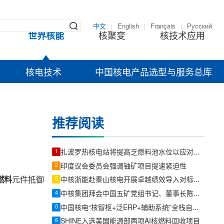
中文
|
English
|
Français
|
Русский
世界核能
核聚变
核技术应用
核电技术
中国核电产品选型与服务总库
推荐阅读
1
扎波罗热核电站将提高乏燃料池水位以应对断电风险
2
印度议会委员会强调铀矿项目提速紧迫性
燃料
元件抵御
3
中核浙能赴秦山核电开展卓越绩效导入对标交流
4
中核集团拜会中国五矿党组书记、董事长陈得信
5
中国核电“核智枢+泛ERP+辅助系统”全栈自主可控经营管理平台正式上线
6
SHINE入选美国能源部两项AI核燃料回收项目