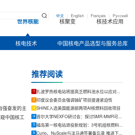
中文
|
English
|
Français
|
Русский
世界核能
核聚变
核技术应用
核电技术
中国核电产品选型与服务总库
推荐阅读
1
扎波罗热核电站将提高乏燃料池水位以应对断电风险
2
印度议会委员会强调铀矿项目提速紧迫性
自强奋发的主
3
SHINE入选美国能源部两项AI核燃料回收项目
4
首尔大学NEXFO研讨会：探讨SMR·MMR可持续发展解决方案
管窥中国核工
5
福岛第一核电站退役新规划：3号机组核燃料碎片取出前将优先内部调查
6
Curio、NuScale与法马通签署备忘录 推进下一代核燃料循环方案