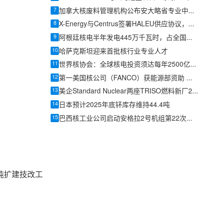
7
加拿大核废料管理机构公布安大略省专业中心最终设计
8
X-Energy与Centrus签署HALEU供应协议，美国先进核燃料供应链提速
9
阿根廷核电半年发电445万千瓦时，占全国电力7%以上、满足600万人居民用电
10
哈萨克斯坦迎来首批核行业专业人才
11
世界核协会：全球核电投资须达每年2500亿美元，方能支撑2050年三倍装机目标
12
第一美国核公司（FANCO）获能源部资助 加速新型核反应堆研发
13
美企Standard Nuclear两座TRISO燃料新厂2026年内投产，美国独立产能再扩容
14
日本预计2025年底钚库存维持44.4吨
15
巴西核工业公司启动安格拉2号机组第22次换料燃料生产
吨扩建技改工