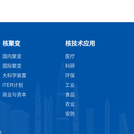
核聚变
核技术应用
国内聚变
医疗
国际聚变
科研
大科学装置
环保
ITER计划
工业
商业与资本
食品
农业
安防
库