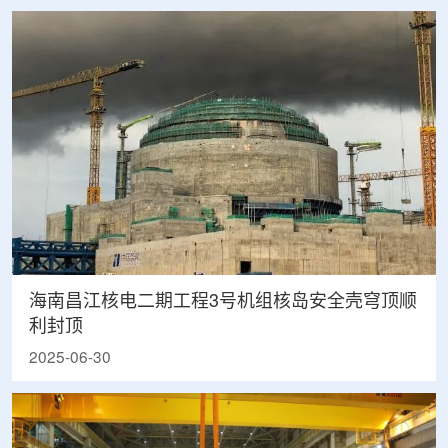
海南昌江核电二期工程3号机组核岛安全壳穹顶顺
利封顶
2025-06-30