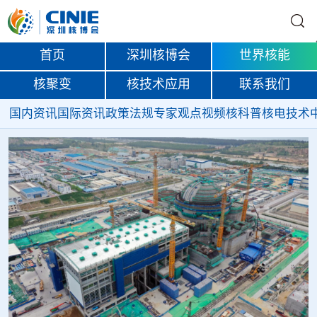
首页
深圳核博会
世界核能
核聚变
核技术应用
联系我们
国内资讯
国际资讯
政策法规
专家观点
视频
核科普
核电技术