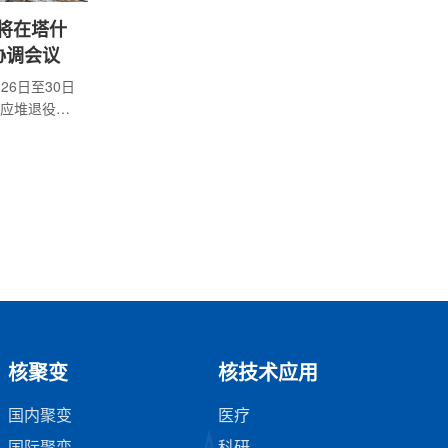
）将在塔什
协调会议
26日至30日
应堆退役问
焦核设施退
加快老旧反
。会议选址
领域不断提
克斯坦与国
关系。近年
安全监管和
累了更多经
核聚变
核技术应用
国内聚变
医疗