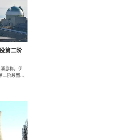
，以及相关
部长日吉曼
役第二阶
布消息称，伊
第二阶段而提
获得日本原
2025年11
料物质及反应
提交伊方核
可申请，同时
提出事前协
026年4月
员会提交该申