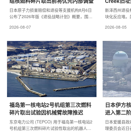
组核燃料碎片取出前将优先内部调查
Creek旧
日本原子力损害赔偿和退役等支援机构8月6日
新泽西州退役
公布了2026年版《退役战略计划》概要，围绕
块化反应堆。美
东京电力福岛第一核电站退役工作的技术路径
州牡蛎溪(Oys
2026-08-07
2026-08-05
提出建议。计划重点提到，针对3号机组预计在
先进的小型模块
2037年度以后启动的大规模熔融核燃料碎片取
前正处于退役
出作业，现阶段应优先推进反应堆厂房内部调
上。牡蛎溪发电
查，以便为后续工程方案提供更可靠依据。该
49年，直至2
计划认为，东京电力正在研究的核燃料碎片取
间最长的商业
出工法仍需要进一步提高确定性，而关键前提
瓦时的无碳电
是掌握反应堆内部实际状况。由于事故后机组
性立法以及当地
内部辐射水...
在该遗址上建设.
福岛第一核电站2号机组第三次燃料
日本伊方核
碎片取出试验因机械臂故障推迟
进入第二
东京电力公司 (TEPCO) 用于福岛第一核电站2
日本爱媛县政
号机组第三次燃料碎片试验性取出的机器人在
理委员会近日