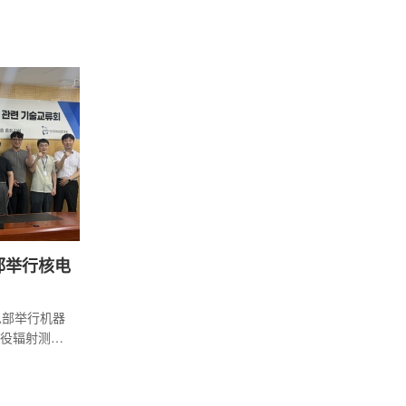
一核电站退
提升机器人
员进出受限
3号机组曾发
射水平仍然
查以及2号机
作，均依靠
操作对熟练
邱举行核电
总部举行机器
役辐射测量
展开讨论。
电站退役、机
机器人产业