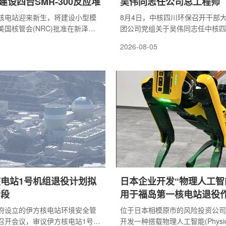
址建设四台SMR-300反应堆
吴伟同志任公司总工程师
核电站迎来新生，将建设小型模
8月4日，中核四川环保召开干部
国核管会(NRC)批准在新泽西
团公司党组关于吴伟同志任中核四
ter Creek)核电站遗址上建造四座
有限责任公司总工程师的任职决定
2026-08-05
化反应堆(SMR)。该核电站目
党委书记、董事长王锁会视频出席
阶段，拆除工作已完成一半以
话，公司党委书记、董事长常宇主
站始建于1969年12月，运营近
锁会在讲话中，对公司近年来各项
018年9月关闭，曾是美国运营时
发展成绩予以充分肯定。他指出，
核电站。它总共生产了超过192太
志充分发挥专业特长与技术优势，
力。由于新泽西州对核能的支持
主动作为，抓好科技人才培养，为
的稳定支持，Holtec公司计划
保高质量发展献智出力。同时强调
..
班子要凝心聚力、群策...
电站1号机组退役计划拟
日本企业开发“物理人工智
阶段
用于福岛第一核电站退役
府设立的伊方核电站环境安全管
位于日本相模原市的风险投资公司Ku
召开会议，审议伊方核电站1号机
开发一种搭载物理人工智能(Physica