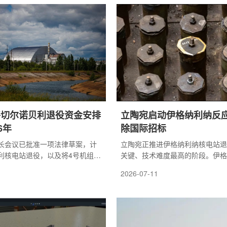
后续正式退役工作的基础环节。
协会主办的核电站退役及国家机器
现场正在同步建设和完善放射性
设项目相关机器人技术交流会上，
的基础设施。相关方案包括利用
留念。(韩国机器人产业协会供图
也包括调整既有设施功能，使其
了面向机器人企业的支持计划和行
处理装置的布置和运行任务。俄
势、核电站退役场地辐射测量系统
..
进...
将切尔诺贝利退役资金安排
立陶宛启动伊格纳利纳反
6年
除国际招标
长会议已批准一项法律草案，计
立陶宛正推进伊格纳利纳核电站退
利核电站退役，以及将4号机组原
关键、技术难度最高的阶段。伊格
环境安全系统的国家计划资金期
站旗下公司 Altra 已启动一项价
2026-07-11
36年。草案下一步将提交乌克兰议
合4.57亿美元的国际招标，计划
计划，到2036年，该项目拨款总
堆的堆芯。这一项目若顺利实施，
里夫纳，约合11亿美元。其中，
成为首个拆除苏联时期 RBMK-15
夫纳将来自乌克兰国家预算，另有
组的国家。Altra 表示，此次招
纳来自国际技术援助。乌克兰能源
期，包括拆除工程设计、许可证申