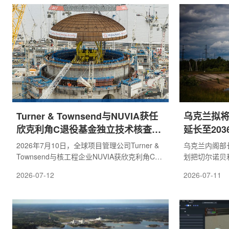
展，同时从重大基础设施事故中提炼防灾与危
半至两年，是
机管理方面的经验教训。SAKIGAKE JAPAN表
据介绍，电站
示，福岛第一核电站退役工程仍是高度复杂且
废物处理所需
长期推进的项目。作为防灾与危机管理领域的
单独建筑群，
参与者，公司希望通过实地观察了解事故背后
能够承担废物
的结构性因素，而不仅仅...
原子能电力公司.
Turner & Townsend与NUVIA获任
乌克兰拟
欣克利角C退役基金独立技术核查机
延长至203
构
2026年7月10日，全球项目管理公司Turner &
乌克兰内阁部
Townsend与核工程企业NUVIA获欣克利角C核
划把切尔诺贝
电站退役基金有限公司(TNDFCo)委托，将为该
有掩体改造为
2026-07-12
2026-07-11
电站退役和废物管理计划的制定提供独立技术
限延长至20
验证。根据安排，两家公司将对欣克利角C核电
会审议。根据
站退役和废物管理计划草案中的成本测算和技
额为508亿格
术方案进行独立评估，重点核查相关方案是否
456亿格里
适当、能否依托现有技术实现，并确认其是否
52亿格里夫