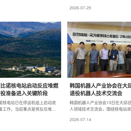
进事宜。该机组于2016年停止运
人，计划用于东京电力公司福岛第
2026-07-25
于退役实施阶段。伊方核电站1号
役现场。该技术旨在借助人工智能
(Shikoku Electric Power
自主行动能力，以适应高辐射、人
。该公司自2017年启动机组退役工
的作业环境。福岛第一核电站1至
个阶段实施，整体周期约40年。
生堆芯熔毁事故，反应堆厂房内辐
段工作已基本完成，主要包括核
较高。此前，反应堆安全壳内部调
容。四国电力公司已向日本中央
组熔融核燃料碎片的实验性取出工
第二阶段，即拆除反应堆区域周
远程操控机器人完成。不过，远程
.
操作人员...
利比诺核电站启动反应堆燃
韩国机器人产业协会在大
退役准备进入关键阶段
退役机器人技术交流会
诺核电站已在停运机组上启动退
韩国机器人产业协会13日在大邱
备工作，当前重点是将反应堆堆
人领域技术交流会，围绕核电站退
卸出，并转移至站内乏燃料水池
系统和国家机器人试验场建设项目
2026-07-14
罗斯核电运营企业俄原子能电力
会议由相关推进机构以及6个与核
表示，这一阶段预计将持续一年
器人产业有关的组织参加。在韩国