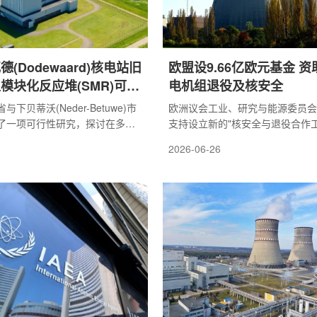
(Dodewaard)核电站旧
欧盟设9.66亿欧元基金 
模块化反应堆(SMR)可行
电机组退役及核安全
下贝蒂沃(Neder-Betuwe)市
欧洲议会工业、研究与能源委员会(I
了一项可行性研究，探讨在多德
支持设立新的"核安全与退役合作工具"
waard)核电站旧址建设小型模块化
D)，拟拨付9.66亿欧元，用于资
2026-06-26
)的可能性。该研究将评估在该地
国核设施退役、核安全保障及相关
的技术可行性，以及所需的技术、
重点资助对象包括立陶宛伊格纳利纳(Ig
件。研究结果不会直接决定是否
核电站——该电站装有与切尔诺贝
而是为未来收到具体提案时进行充
联RBMK反应堆，2009年为履行
据。该研究源于下贝蒂沃市政府
停，其退役工程因技术复杂、耗时
核能发展目标的对话。2026年
盟持续注资支持。与此同时，欧盟
了《能源愿景》，明确提出建设
核能是与可再生能源并列的能源安
05...
盟委员会主席冯...