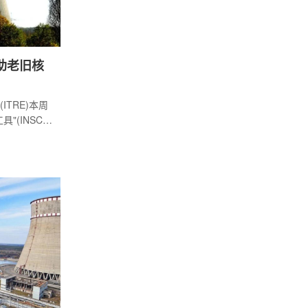
资助老旧核
TRE)本周
(INSC-
助欧盟及伙伴
长期项目。
nalina)
利同型的苏
入盟承诺关
漫长，需欧
委员会明确
全支柱。欧