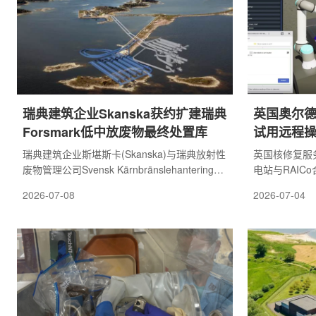
符合监管要求。按照英国2008年《能源法
部表示，随着
案》，核电站在开始发电前必须制定完善且资
闭和准备阶段
金充足的退役和废...
映当前面临的新
瑞典建筑企业Skanska获约扩建瑞典
英国奥尔德
Forsmark低中放废物最终处置库
试用远程
瑞典建筑企业斯堪斯卡(Skanska)与瑞典放射性
英国核修复服务
废物管理公司Svensk Kärnbränslehantering
电站与RAIC
AB(SKB)签署了一份价值约10亿瑞典克朗、约
于分拣燃料元件
2026-07-08
2026-07-04
合1亿美元的合同，将在福什马克(Forsmark)的
核燃料的部件
低放和中放废物最终处置库(SFR)新建岩石洞
作人员穿戴全
室。SFR处置库位于波罗的海海底下方约60米
长柄工具，隔
处，自1988年开始运行，是瑞典处置短寿命低
有方式，操作
中放放射性废物的重要设施。现有设施包括4条
作，小心抓取
长160米的岩石库室，以及一个建在基岩中的处
不同容器，供
置厅，内设50米高的混凝土筒仓，用于存
验经验和手感
劳。NRS希望