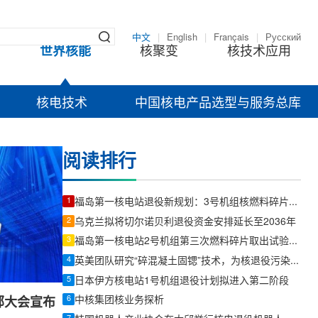
中文
|
English
|
Français
|
Русский
世界核能
核聚变
核技术应用
核电技术
中国核电产品选型与服务总库
阅读排行
1
福岛第一核电站退役新规划：3号机组核燃料碎片取出前将优先内部调查
2
乌克兰拟将切尔诺贝利退役资金安排延长至2036年
3
福岛第一核电站2号机组第三次燃料碎片取出试验因机械臂故障推迟
4
英美团队研究“碎混凝土固锶”技术，为核退役污染治理提供新思路
5
日本伊方核电站1号机组退役计划拟进入第二阶段
6
中核集团核业务探析
部大会宣布