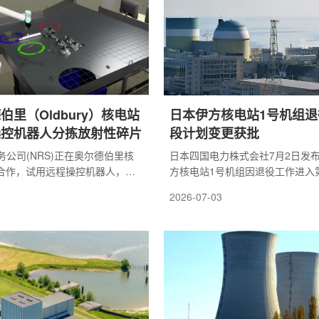
切尔诺贝利核电站退役工作的关
除设备供应、两座反应堆堆芯拆除
完成，相关计划需要更新，以反
放射性废物管理。立陶宛代理能源
情况。...
塔斯·...
伯里（Oldbury）核电站
日本伊方核电站1号机组退
操控机器人分拣放射性碎片
段计划变更获批
公司(NRS)正在奥尔德伯里核
日本四国电力株式会社7月2日发
o合作，试用远程操控机器人，用
方核电站1号机组因退役工作进入
碎片(FED)。这类碎片来自含有
出的退役措施计划变更，已于当天
2026-07-03
，放射性强，长期以来只能由操
子力规制委员会批准。四国电力曾于
套个人防护装备，借助带夹爪的
月20日依据《核原料物质、核燃
着厚重防护墙进行分拣。按照现
堆规制法》，向原子力规制委员会
人员需要通过屏幕观察夹爪动
电站1号机组退役措施计划变更许
形状不规则的碎片，再将其放入
根据安全协定，向爱媛县和伊方町
后续处置或处理。这项工作既考
商请求。随后，四国电力又分别于2
，也容易带来辐射暴露和身体疲
24日和6月19日向原子力规制委
通过机器人手臂...
请的补正文件...