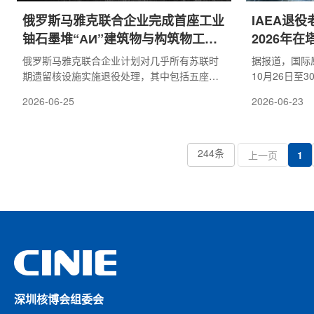
俄罗斯马雅克联合企业完成首座工业
IAEA退
铀石墨堆“АИ”建筑物与构筑物工程
2026年
勘察
俄罗斯马雅克联合企业计划对几乎所有苏联时
据报道，国际原
期遗留核设施实施退役处理，其中包括五座处
10月26日至
于长期保存状态的工业铀石墨堆。首座此类反
行第三次老旧
2026-06-25
2026-06-23
应堆——АИ位于企业化工生产厂区内。АИ堆运
次选择乌兹别
行近36年，于1987年5月25日停闭。为准备АИ
了该国在核能
堆生命周期最终阶段的工作，需对其建筑物承
际原子能机构
重结构及工程保障系统进行综合工程辐射勘
244条
会议将围绕加
上一页
1
察，内容包括查明各房间及邻近区域污染程
开发工作展开
度、现有设备与工艺介质状况等。综合工程辐
的反应堆退役
射勘察第一阶段已完成АИ堆综合体建筑物与构
拆卸技术、结
筑物...
物管理、...
深圳核博会组委会