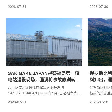
现场运行测试中出现故障，原定如一切顺利于
组退役计划推
2026-07-31
2026-07-30
2026年7月以后启动的计划被迫取消。公司表
行，目前正处
示，将重新评估相关流程。此次故障出现在用
机组由四国电力公司 
于收集燃料碎片的大型机械臂部分设备中。东
Co.) 运营
京电力在2号机组反应堆厂房进行运行测试时，
作，计划分四
发现驱动机械臂的一台电机发生异常，导致制
目前，第一阶
动器无法释放，机械臂无法伸展。公司目前正
燃料移出等内
在研究更换故障电机。第三次试验性取出计划
政府申请进入
使用大型机...
边设备，并就..
SAKIGAKE JAPAN视察福岛第一核
俄罗斯比
电站退役现场，强调将事故教训转化
料卸出，
为防灾韧性
从事防灾及环境适应解决方案开发的
俄罗斯比利比
SAKIGAKE JAPAN于2026年1月7日赴福岛第一
役前的关键准
核电站进行现场视察，并于7月21日对外发布相
芯中的乏燃料
2026-07-21
2026-07-18
关信息。此次视察旨在确认东日本大地震发生
进行贮存。俄
约15年后福岛第一核电站退役工程的最新进
公司相关机构