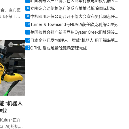
7
韩国机器人产业协会在大邱举行核电退役机器人技术交流会
8
立陶宛启动伊格纳利纳反应堆堆芯拆除国际招标
大会，宣布集
9
川环保工程
中核四川环保公司召开干部大会宣布吴伟同志任公司总工程师
。中核环保
10
Turner & Townsend与NUVIA获任欣克利角C退役基金独立技术核查机构
会议并讲
11
美国核管会批准新泽西州Oyster Creek旧址建设四台SMR-300反应堆
持会议。王
12
日本企业开发“物理人工智能”机器人 用于福岛第一核电站退役作业
工作取得的
13
希望吴伟同
ORNL 反应堆拆除现场清理完成
深耕业务、
中核四川环
，公司领导
能”机器人
作业
fush正在
l AI)的机器