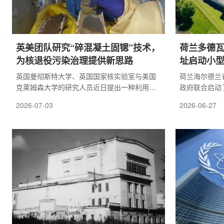
英美团队研究“碎混凝土固锶”技术，
荷兰多德瓦德
为核退役污染治理提供新思路
址启动小型
性研究
英国曼彻斯特大学、英国国家核实验室与美国
荷兰海尔德兰省与
克莱姆森大学的研究人员近日提出一种利用核
政府联合启动
设施退役现场碎混凝土处理放射性锶-90的新方
瓦德(Dode
2026-07-03
2026-06-27
法。相关研究发表在美国化学会期刊《ACS
反应堆(SMR
ES&T Water》上，并获得英国核退役管理局资
点建设SMR
助。锶-90是许多老旧核设施场址中常见的放射
社会及行政条
性污染物，具有一定环境迁移性，尤其可能随
建设SMR，
地下水扩散，因此如何在退役过程中降低其长
分权衡提供依
期风险，一直是核污染场地管理的重要问题。
与省政府关于
研究发现，退役核现场暴露于空气中的破碎混
初，该市通过
凝土可通过自...
本地SMR以实现2