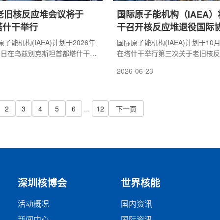
役老旧核反应堆会议将于
国际原子能机构（IAEA
在塔什干举行
干召开核反应堆退役国际
子能机构(IAEA)计划于2026年
国际原子能机构(IAEA)计划于10月
30日在乌兹别克斯坦首都塔什干举
在塔什干举行第三次关于老旧核反
核反应堆退役国际协调会议。此
题的国际协调会议。此次会议将聚
2026-06-23
克斯坦作为东道国，被认为体现
役领域的研究与开发，特别是如何
领域影响力的提升，以及其与国
应堆及大型研究堆的安全退役进程
之间持续加强的合作关系。本次
乌兹别克斯坦，体现出该国在核能
快老旧反应堆退役的相关研究与
升的国际影响力，也反映了乌兹别
2
3
4
5
6
...
12
下一页
讨论，议题涵盖大型研究堆在内
际原子能机构之间较高水平的合作
问题。与会代表将重点交流先进
来，乌方持续加强核技术应用、核
构材料活化三维建模、放射性废
国际合作，为参与全球核能治理积
验。本次会...
深圳核博会
世界核能
活动概况
国内资讯