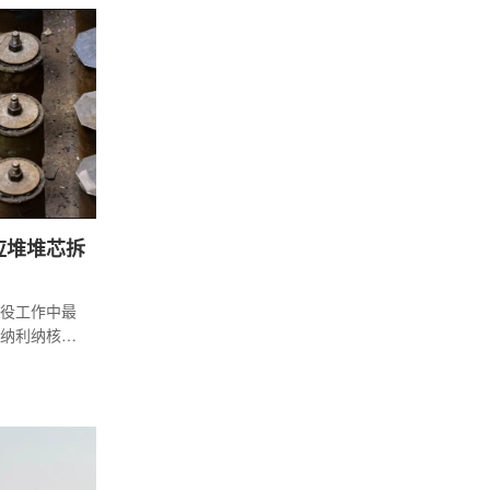
人试验场建
与会者合影
)会议重点交流
业发展趋
开发与示范
应堆堆芯拆
役工作中最
纳利纳核电
值4亿欧元、约
拆除两座反应
立陶宛有望
00 型核电机
标覆盖项目全周
请、专用拆