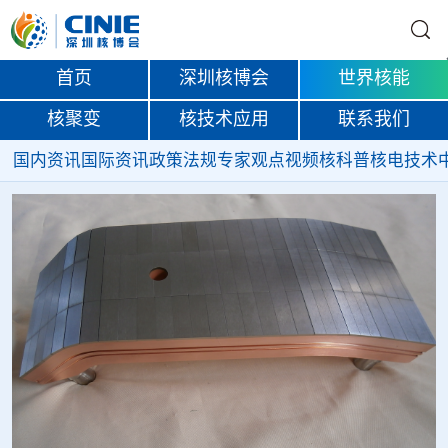
首页
深圳核博会
世界核能
核聚变
核技术应用
联系我们
国内资讯
国际资讯
政策法规
专家观点
视频
核科普
核电技术