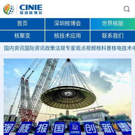
首页
深圳核博会
世界核能
核聚变
核技术应用
联系我们
国内资讯
国际资讯
政策法规
专家观点
视频
核科普
核电技术