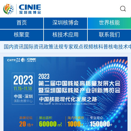
首页
深圳核博会
世界核能
核聚变
核技术应用
联系我们
国内资讯
国际资讯
政策法规
专家观点
视频
核科普
核电技术