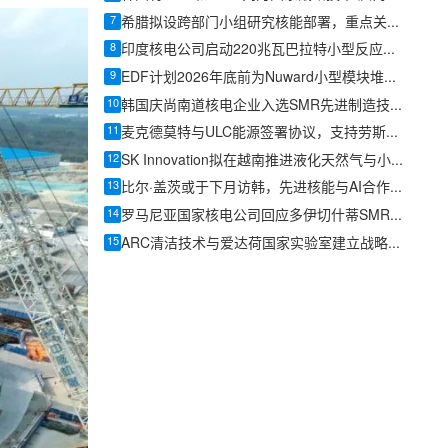
7
希腊拟设跨部门小组研究核能部署，重点关注小型模块化反应堆
8
印度核电公司启动220兆瓦巴拉特小型反应堆工程设计招标
9
EDF计划2026年底前为Nuward小型模块堆项目引入投资者
10
韩国庆尚南道核电企业入选SMR先进制造技术项目
11
麦克德莫特与ULC能源签署协议，支持劳斯莱斯SMR在荷兰开发
12
SK Innovation拟在越南推进液化天然气与小型模块化反应堆合作
13
比尔·盖茨或于下月访韩，先进核能与AI合作有望成议题
14
罗马尼亚国家核电公司回应多伊切什蒂SMR项目审查意见
15
ARC清洁技术与爱达荷国家实验室建立战略合作，推进ARC-100首堆部署