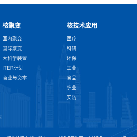
核聚变
核技术应用
国内聚变
医疗
国际聚变
科研
大科学装置
环保
ITER计划
工业
商业与资本
食品
农业
安防
库