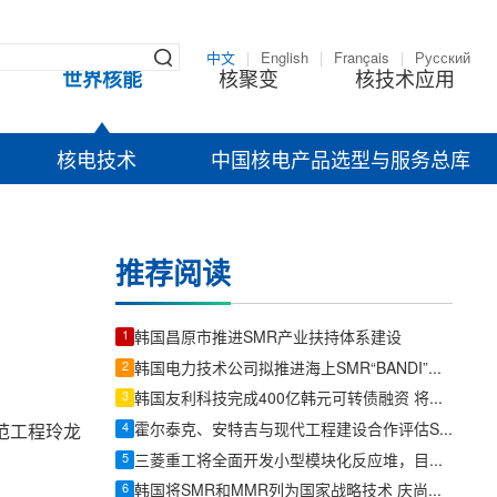
中文
|
English
|
Français
|
Русский
世界核能
核聚变
核技术应用
核电技术
中国核电产品选型与服务总库
推荐阅读
1
韩国昌原市推进SMR产业扶持体系建设
2
韩国电力技术公司拟推进海上SMR“BANDI”政府研发项目
3
韩国友利科技完成400亿韩元可转债融资 将加码核电与SMR业务
4
霍尔泰克、安特吉与现代工程建设合作评估SMR-300在美国南部部署机会
示范工程玲龙
5
三菱重工将全面开发小型模块化反应堆，目标在日本实现商业化
6
韩国将SMR和MMR列为国家战略技术 庆尚南道称将推动核电企业转型