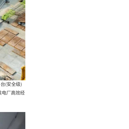
台(安全级)
核电厂高效经