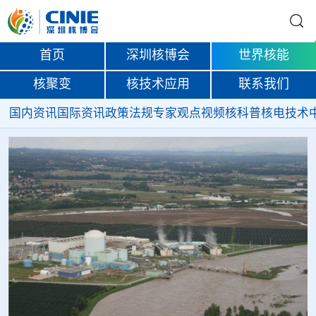
首页
深圳核博会
世界核能
核聚变
核技术应用
联系我们
国内资讯
国际资讯
政策法规
专家观点
视频
核科普
核电技术