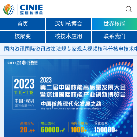
首页
深圳核博会
世界核能
核聚变
核技术应用
联系我们
国内资讯
国际资讯
政策法规
专家观点
视频
核科普
核电技术