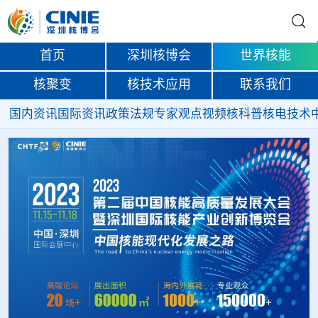
首页
深圳核博会
世界核能
核聚变
核技术应用
联系我们
国内资讯
国际资讯
政策法规
专家观点
视频
核科普
核电技术