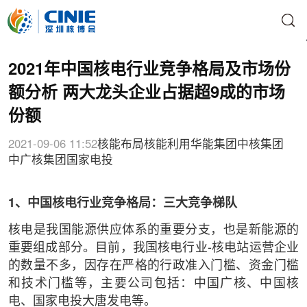
2021年中国核电行业竞争格局及市场份
额分析 两大龙头企业占据超9成的市场
份额
2021-09-06 11:52
核能布局
核能利用
华能集团
中核集团
中广核集团
国家电投
1、中国核电行业竞争格局：三大竞争梯队
核电是我国能源供应体系的重要分支，也是新能源的
重要组成部分。目前，我国核电行业-核电站运营企业
的数量不多，因存在严格的行政准入门槛、资金门槛
和技术门槛等，主要公司包括：中国广核、中国核
电、国家电投大唐发电等。