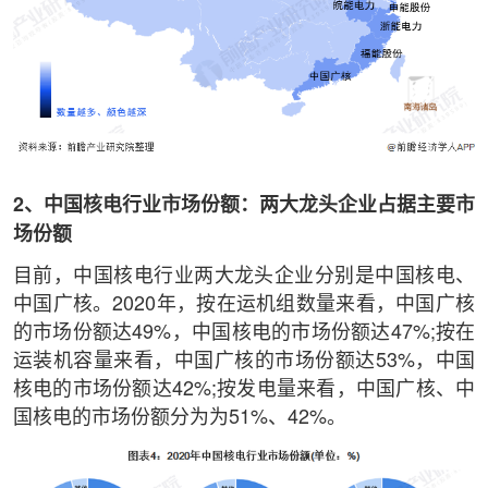
2、中国核电行业市场份额：两大龙头企业占据主要市
场份额
目前，中国核电行业两大龙头企业分别是中国核电、
中国广核。2020年，按在运机组数量来看，中国广核
的市场份额达49%，中国核电的市场份额达47%;按在
运装机容量来看，中国广核的市场份额达53%，中国
核电的市场份额达42%;按发电量来看，中国广核、中
国核电的市场份额分为为51%、42%。