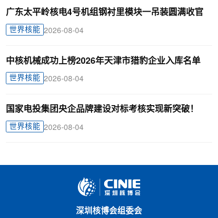
广东太平岭核电4号机组钢衬里模块一吊装圆满收官
世界核能
2026-08-04
中核机械成功上榜2026年天津市猎豹企业入库名单
世界核能
2026-08-04
国家电投集团央企品牌建设对标考核实现新突破！
世界核能
2026-08-04
深圳核博会组委会