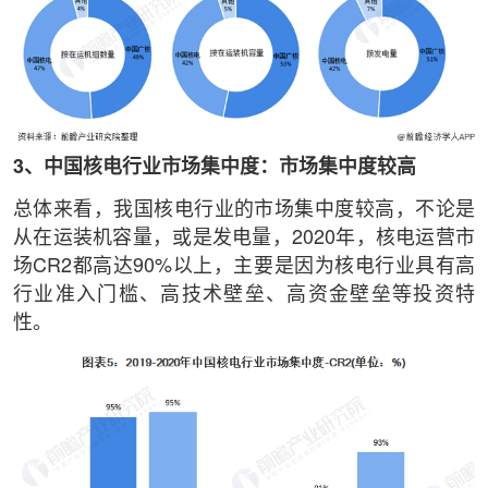
3、中国核电行业市场集中度：市场集中度较高
总体来看，我国核电行业的市场集中度较高，不论是
从在运装机容量，或是发电量，2020年，核电运营市
场CR2都高达90%以上，主要是因为核电行业具有高
行业准入门槛、高技术壁垒、高资金壁垒等投资特
性。