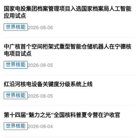
国家电投集团档案管理项目入选国家档案局人工智能
应用试点
世界核能
2026-08-06
中广核首个空间桁架式重型智能仓储机器人在宁德核
电项目试点
世界核能
2026-08-05
红沿河核电设备关键度分级系统上线
世界核能
2026-08-05
第十四届“魅力之光”全国核科普夏令营在沪收官
世界核能
2026-08-04