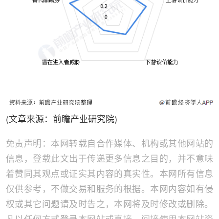
(文章来源：前瞻产业研究院)
免责声明：本网转载自合作媒体、机构或其他网站的
信息，登载此文出于传递更多信息之目的，并不意味
着赞同其观点或证实其内容的真实性。本网所有信息
仅供参考，不做交易和服务的根据。本网内容如有侵
权或其它问题请及时告之，本网将及时修改或删除。