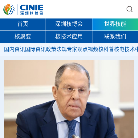
首页
深圳核博会
世界核能
核聚变
核技术应用
联系我们
国内资讯
国际资讯
政策法规
专家观点
视频
核科普
核电技术