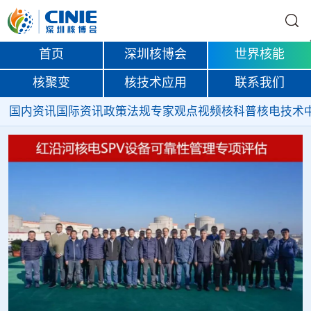
首页
深圳核博会
世界核能
核聚变
核技术应用
联系我们
国内资讯
国际资讯
政策法规
专家观点
视频
核科普
核电技术