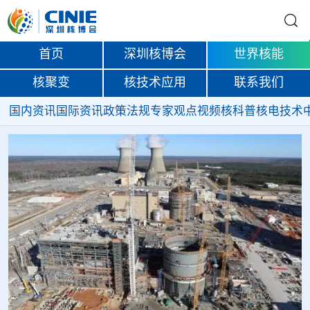
首页
深圳核博会
世界核能
核聚变
核技术应用
联系我们
国内资讯
国际资讯
政策法规
专家观点
视频
核科普
核电技术