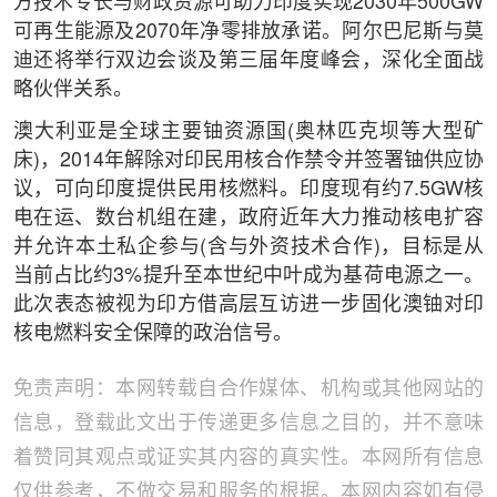
方技术专长与财政资源可助力印度实现2030年500GW
可再生能源及2070年净零排放承诺。阿尔巴尼斯与莫
迪还将举行双边会谈及第三届年度峰会，深化全面战
略伙伴关系。
澳大利亚是全球主要铀资源国(奥林匹克坝等大型矿
床)，2014年解除对印民用核合作禁令并签署铀供应协
议，可向印度提供民用核燃料。印度现有约7.5GW核
电在运、数台机组在建，政府近年大力推动核电扩容
并允许本土私企参与(含与外资技术合作)，目标是从
当前占比约3%提升至本世纪中叶成为基荷电源之一。
此次表态被视为印方借高层互访进一步固化澳铀对印
核电燃料安全保障的政治信号。
免责声明：本网转载自合作媒体、机构或其他网站的
信息，登载此文出于传递更多信息之目的，并不意味
着赞同其观点或证实其内容的真实性。本网所有信息
仅供参考，不做交易和服务的根据。本网内容如有侵