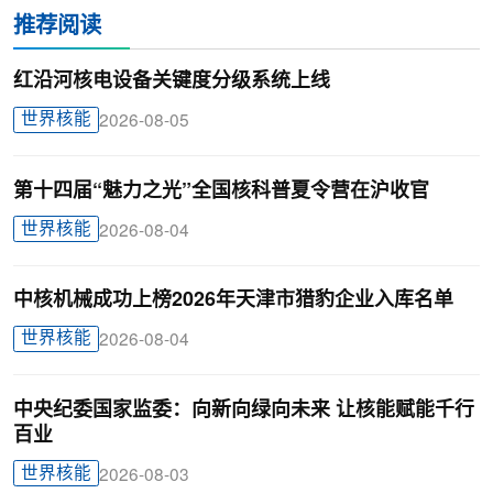
推荐阅读
红沿河核电设备关键度分级系统上线
世界核能
2026-08-05
第十四届“魅力之光”全国核科普夏令营在沪收官
世界核能
2026-08-04
中核机械成功上榜2026年天津市猎豹企业入库名单
世界核能
2026-08-04
中央纪委国家监委：向新向绿向未来 让核能赋能千行
百业
世界核能
2026-08-03