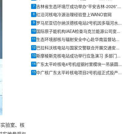
7
吉林省生态环境厅成功举办“平安吉林-2026”辐射事故综合应急演习
8
红沿河核电冷源治理经验登上WANO官网
9
罗马尼亚切尔纳沃德核电站2号机因多瑙河水位持续下降仅能再运行约5天
10
国际原子能机构IAEA检查乌克兰能源公司变电站
11
生态环境部核与辐射安全中心赴华南监督站开展专题调研
12
巴拉科沃核电站与国家交警联合开展交通安全专项检查
13
斯摩棱斯克核电站成功举行应急演习 多部门协同检验响应能力
14
广东太平岭核电4号机组钢衬里模块一吊装圆满收官
15
中广核广东太平岭核电项目2号机组正式投产发电
享实验室、核