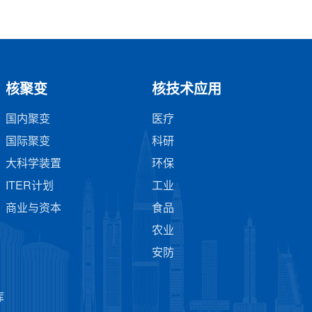
核聚变
核技术应用
国内聚变
医疗
国际聚变
科研
大科学装置
环保
ITER计划
工业
商业与资本
食品
农业
安防
库