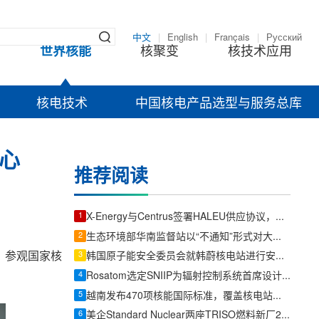
中文
|
English
|
Français
|
Русский
世界核能
核聚变
核技术应用
核电技术
中国核电产品选型与服务总库
心
推荐阅读
1
X-Energy与Centrus签署HALEU供应协议，美国先进核燃料供应链提速
2
生态环境部华南监督站以“不通知”形式对大亚湾核电基地开展防台防汛专项检查
，参观国家核
3
韩国原子能安全委员会就韩蔚核电站进行安全检查
4
Rosatom选定SNIIP为辐射控制系统首席设计机构，统管核设施放射仪表标准化与进口替代保障
5
越南发布470项核能国际标准，覆盖核电站、研究堆、SMR及辐射防护全链条
6
美企Standard Nuclear两座TRISO燃料新厂2026年内投产，美国独立产能再扩容