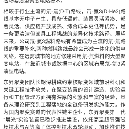
磁场紧凑型聚变电站技术。
相较于行业主流的氘-氚(D-T)路线，氘-氦3(D-He3)路
线基本无中子产生，具备低辐射、装置灵活紧凑、部
署灵活、供应链开放成熟、综合成本更低等优势，是
一条更清洁但颇具工程挑战的差异化技术路径。展望
未来，公司氘-氦3燃料路线有希望成为主流的氘-氚路
线的重要补充;两种燃料路线最终会形成一体化的供电
网络，在远离城市的地方修建采用氘-氚燃料的大型聚
变电站，在靠近城市或数据中心的区域布局氘-氦3紧
凑型电站。
东昇聚变团队长期深耕磁约束核聚变领域前沿科研和
关键工程技术攻关，在聚变装置的设计建造、实验运
行和工程管理方面拥有深厚的积累和丰富的经验，具
备从理论研究到工程落地的全链条研发实施能力。作
为国内聚变赛道的代表性链主企业，东昇聚变第一代
“晨光”实验装置已稳步推进建设，依托高温超导强磁
场技术与AI等离子体控制技术双轮驱动，加速推进技