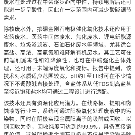
废水在处理过程中会逐步趋向中性，持续电解后还可
能进一步呈酸性，因此在一定范围内可减少酸碱调节
需求。
除核废水外，掺硼金刚石电极催化氧化技术还应用于
农药废水、医药中间体废水、焦化废水、锂电新能源
废水、垃圾渗滤液、石油石化废水等领域，尤其适合
高盐、高浓、高氨氮和难降解有机废水。其工艺可在
前端削减毒性和难降解性，也可在中端强化主体处
理，还可用于末端深度氧化和提标。报告中提到，该
技术对水质适应范围较宽，pH约1至11时可在不少情
况下不调酸碱直接处理，含盐体系从低TDS到高盐甚
至接近饱和盐水均可通过工程设计进行适配。
该技术还具有资源化应用潜力。在线路板、提铜和微
蚀液等行业中，系统可通过阳极氧化处理废液中的污
染物，同时在阴极实现金属阳离子的吸附或回收。以
铜回收为例，回收纯度可达到约99.9%，具备直接销
售价值。这说明掺硼金刚石电极并不仅是污染物去除