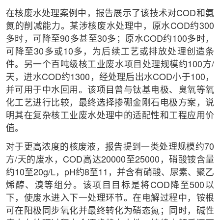
在核废水处理案例中，报告展示了该技术对COD和氨
氮的削减能力。某涉核废水处理中，原水COD约300
多时，可降至90多甚至30多；原水COD约100多时，
可降至30多或10多，为后续工艺或排放处理创造条
件。另一个百吨级核工业废水项目处理规模约100方/
天，进水COD约1300，经处理后出水COD小于100，
并可用于中水回用。该项目曾与钛基电极、臭氧等氧
化工艺进行比较，最终选择掺硼金刚石电极方案，说
明其在复杂核工业废水处理中的适配性和工程应用价
值。
对于更高浓度的核废液，报告提到一类处理规模约70
方/天的废水，COD高达20000至25000，硝酸铵含量
约10至20g/L，pH约8至11，并含有硝酸、尿素、聚乙
烯醇、溴等组分。该项目目标是将COD降至500以
下，使废水进入下一处理环节。在电解过程中，铵根
可在阳极同步氧化并最终转化为硝态氮；同时，碱性