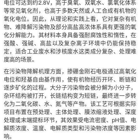
电位可达到约2.8V，高于臭氧、双氧水、氯氧化体系
等常见氧化剂，也高于多数天然或人工合成有机物的
氧化电位。因此，从理论和实践上看，它对复杂有机
物、难降解污染物及部分高盐高浓体系具有更强的氧
化分解能力。其材料本身具备强耐腐蚀性和惰性，在
强酸、强碱、高盐以及复杂离子环境中仍能保持稳
定，适合工业废水和涉核废水这类成分复杂、处理难
度高的场景。
在污染物降解机理方面，掺硼金刚石电极通过高氧化
电位和羟基自由基作用，使有机物经历开环、断链和
逐步矿化的过程。大分子污染物会被分解为小分子，
杂环结构被打开，长链结构变为短链，最终进一步转
化为二氧化碳、水、氮气等产物。该工艺可根据实际
项目布置在预处理、主体处理、膜浓缩液处理、深度
处理或末端提标环节，其效果受电流密度、pH值、电
解质浓度、温度、电解质类型和污染物浓度等因素影
响。