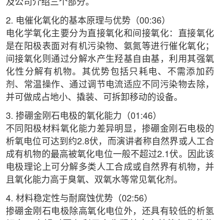
及公司介绍三个部分。
2. 电催化氧化的基本原理与优势（00:36）
电化学氧化主要分为直接氧化和间接氧化：直接氧化
是在阳极表面对有机污染物、氨氮等进行催化氧化；
间接氧化则通过分解水产生羟基自由基，利用其强氧
化性分解有机物。其优势包括只耗电、不需添加药
剂、常温操作、通过调节电流适应不同污染物去除，
并可做成占地小、撬装、可拆卸移动的设备。
3. 掺硼金刚石电极的氧化能力（01:46）
不同阳极材料氧化能力差异明显，掺硼金刚石电极的
析氧电位可达到约2.8伏，而演讲者称自然界或人工合
成有机物的最高被氧化电位一般不超过2.1伏。因此该
电极理论上可分解多类人工合成或自然界有机物，并
且氧化能力高于臭氧、双氧水等常见氧化剂。
4. 材料稳定性与耐腐蚀优势（02:56）
掺硼金刚石电极除高氧化电位外，还具有较低的析氢