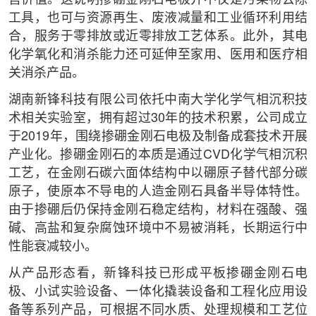
工具，也可与资源再生、废液减量和工业循环利用结
合，服务于零排放或近零排放工艺体系。此外，其电
化学氧化和消杀能力还可延伸至家用、医用和医疗相
关消杀产品。
湖南新锋科技有限公司依托中南大学化学气相沉积技
术相关实验室，拥有超过30年的技术积累，公司成立
于2019年，围绕掺硼金刚石电极及制备成套技术开展
产业化。掺硼金刚石的本质是通过CVD化学气相沉积
工艺，在金刚石碳六面体结构中以硼原子替代部分碳
原子，使原本不导电的人造金刚石具备半导体特性。
由于掺硼后仍保持金刚石稳定结构，材料在强酸、强
碱、高盐和复杂腐蚀环境中不易被消耗，长期运行中
性能衰减较小。
从产品形态看，新锋科技已形成平板掺硼金刚石电
极、小试实验设备、一体化撬装设备和工程化应用设
备等系列产品，可根据不同水质、处理规模和工艺位