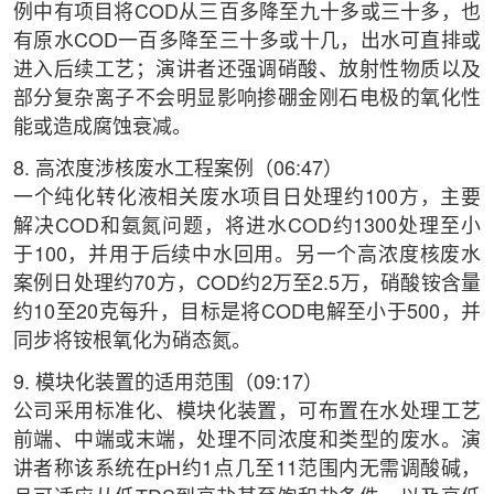
例中有项目将COD从三百多降至九十多或三十多，也
有原水COD一百多降至三十多或十几，出水可直排或
进入后续工艺；演讲者还强调硝酸、放射性物质以及
部分复杂离子不会明显影响掺硼金刚石电极的氧化性
能或造成腐蚀衰减。
8. 高浓度涉核废水工程案例（06:47）
一个纯化转化液相关废水项目日处理约100方，主要
解决COD和氨氮问题，将进水COD约1300处理至小
于100，并用于后续中水回用。另一个高浓度核废水
案例日处理约70方，COD约2万至2.5万，硝酸铵含量
约10至20克每升，目标是将COD电解至小于500，并
同步将铵根氧化为硝态氮。
9. 模块化装置的适用范围（09:17）
公司采用标准化、模块化装置，可布置在水处理工艺
前端、中端或末端，处理不同浓度和类型的废水。演
讲者称该系统在pH约1点几至11范围内无需调酸碱，