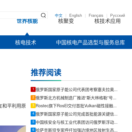
中文
|
English
|
Français
|
Русский
世界核能
核聚变
核技术应用
核电技术
中国核电产品选型与服务总库
推荐阅读
1
俄罗斯国家原子能公司代表团考察塞夫拉奥放射性废物管理设施
2
俄罗斯北方机械制造厂推进“斯大林格勒”号破冰船主推力轴承生产
在和平利用原
3
Rostec旗下RosEl交付首批Vulkan磁性接触传感器
4
俄罗斯国家原子能公司完成首批能源关键信息基础设施产品认证
5
中国核安全与核工业代表团访问俄罗斯浮动核热电站
6
哈萨克斯坦专家呼吁加强边境地区放射生态监测