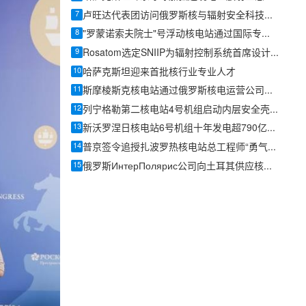
7
卢旺达代表团访问俄罗斯核与辐射安全科技中心
8
"罗蒙诺索夫院士"号浮动核电站通过国际专家双周审计，整改项较2022年显著减少
9
Rosatom选定SNIIP为辐射控制系统首席设计机构，统管核设施放射仪表标准化与进口替代保障
10
哈萨克斯坦迎来首批核行业专业人才
11
斯摩棱斯克核电站通过俄罗斯核电运营公司安全专项检查
12
列宁格勒第二核电站4号机组启动内层安全壳施工
13
新沃罗涅日核电站6号机组十年发电超790亿千瓦时
14
普京签令追授扎波罗热核电站总工程师“勇气勋章”
15
俄罗斯ИнтерПолярис公司向土耳其供应核电站球形阀