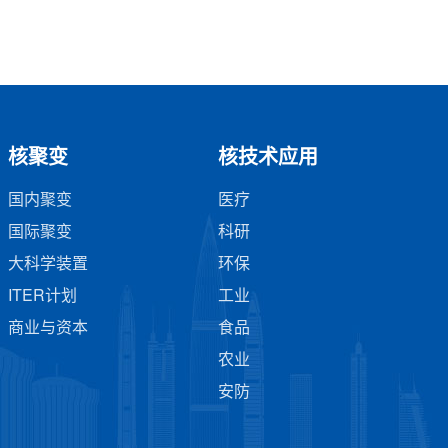
核聚变
核技术应用
国内聚变
医疗
国际聚变
科研
大科学装置
环保
ITER计划
工业
商业与资本
食品
农业
安防