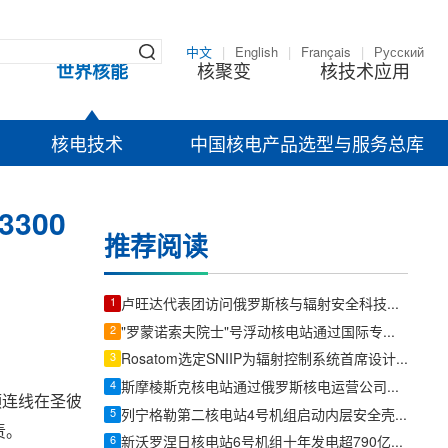
中文
|
English
|
Français
|
Русский
世界核能
核聚变
核技术应用
核电技术
中国核电产品选型与服务总库
300
推荐阅读
1
卢旺达代表团访问俄罗斯核与辐射安全科技中心
2
"罗蒙诺索夫院士"号浮动核电站通过国际专家双周审计，整改项较2022年显著减少
3
Rosatom选定SNIIP为辐射控制系统首席设计机构，统管核设施放射仪表标准化与进口替代保障
4
斯摩棱斯克核电站通过俄罗斯核电运营公司安全专项检查
频连线在圣彼
5
列宁格勒第二核电站4号机组启动内层安全壳施工
责。
6
新沃罗涅日核电站6号机组十年发电超790亿千瓦时