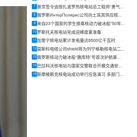
7
普京签令追授扎波罗热核电站总工程师“勇气勋章”
8
俄罗斯ИнтерПолярис公司向土耳其供应核电站球形阀
9
来自23个国家的学生搭乘核动力破冰船"50年胜利号"前往北极点
10
罗斯托夫核电站完成迎峰度夏准备
11
加里宁核电站累计发电量达8500亿千瓦时
12
莫斯科电缆公司shield将为列宁格勒核电站二期3、4号机组供应4公里母线槽
13
俄罗斯核动力破冰船“雅库特”号首次护航豪华邮轮抵达弗兰格尔岛自然保护区
14
巴拉科沃核电站与国家交警联合开展交通安全专项检查
15
斯摩棱斯克核电站成功举行应急演习 多部门协同检验响应能力