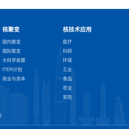
核聚变
核技术应用
国内聚变
医疗
国际聚变
科研
大科学装置
环保
ITER计划
工业
商业与资本
食品
农业
安防
库