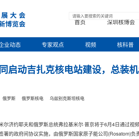
首页
深圳核博会
企业动态
专家观点
视频
核科普
同启动吉扎克核电站建设，总装机3
俄罗斯
俄罗斯核电
乌兹别克斯坦核电
米尔济约耶夫和俄罗斯总统弗拉基米尔·普京将于6月4日通过视
署的政府间协议实施，由俄罗斯国家原子能公司(Rosatom)负