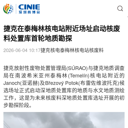
捷克在泰梅林核电站附近场址启动核废
料处置库首轮地质勘探
2026-06-04 10:17
捷克核电
泰梅林核电站
核废料
捷克放射性废物处置管理局(SÚRAO)与捷克地质调查
局在南波希米亚州泰梅林(Temelín)核电站附近的
Janoch(亚诺赫)及Březový Potok(布雷佐维波托克)候
选场址正式启动深地质处置库的地质与水文地质测绘
工作，这是为未来核废料深地质处置库选址开展的初
步勘探阶段。