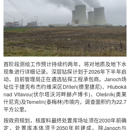
首阶段测绘工作预计持续约两年，将对地质及地下水
现象进行详细记录。深层钻探计划于2026年下半年启
动，目前管理局正在遴选钻探工程承包商。Janoch场
址位于捷克布杰约维采区Dříteň(德里捷尼)、Hluboká
nad Vltavou(伏尔塔沃河畔赫卢博卡)、Olešník(奥莱
什尼克)及Temelín(泰梅林)市境内，调查面积约为22.7
平方公里。
按政府规划，核废料最终处置库场址须在2030年前确
定，处置库本体须于2050年前建成。除Janoch与