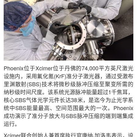
Phoenix位于Xcimer位于丹佛的74,000平方英尺激光
设施内，采用氟化氪(KrF)准分子激光器，通过受激布
里渊散射(SBS)技术将微秒级脉冲压缩至聚变所需的
纳秒级时间尺度。该系统光源脉冲能量超过1千焦耳，
核心SBS气体光学元件长达38米，是迄今为止光学系
统中SBS能量最高、空间范围最大的一次。Phoenix
成功演示了准分子放大与SBS脉冲压缩的端到端集成
运行。
Xcimer联合创始人兼首席执行官康纳·加洛韦表示，设