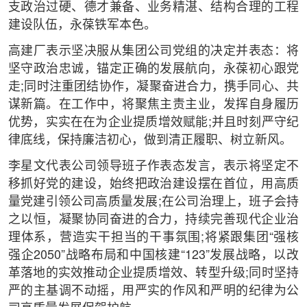
支政治过硬、德才兼备、业务精湛、结构合理的工程
建设队伍，永葆铁军本色。
高建厂表示坚决服从集团公司党组的决定并表态：将
坚守政治忠诚，锚定正确的发展航向，永葆初心跟党
走;同时注重团结协作，凝聚奋进合力，携手同心、共
谋新篇。在工作中，将聚焦主责主业，发挥自身履历
优势，实实在在为企业提质增效赋能;并且时刻严守纪
律底线，保持廉洁初心，做到清正履职、树立新风。
李星文代表公司领导班子作表态发言，表示将坚定不
移抓好党的建设，始终把政治建设摆在首位，用高质
量党建引领公司高质量发展;在公司治理上，班子会持
之以恒，凝聚协同奋进的合力，持续完善现代企业治
理体系，营造实干担当的干事氛围;将紧跟集团“强核
强企2050”战略布局和中国核建“123”发展战略，以改
革落地的实效推动企业提质增效、转型升级;同时坚持
严的主基调不动摇，用严实的作风和严明的纪律为公