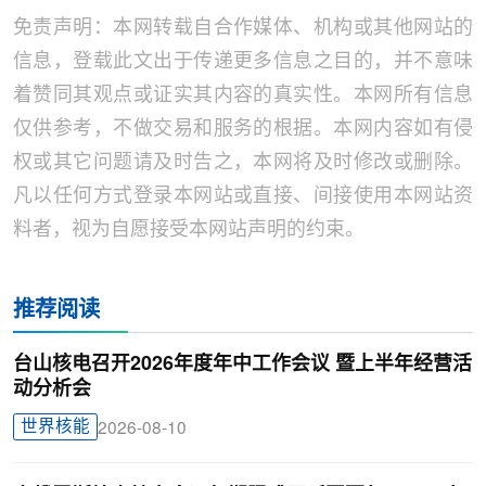
免责声明：本网转载自合作媒体、机构或其他网站的
信息，登载此文出于传递更多信息之目的，并不意味
着赞同其观点或证实其内容的真实性。本网所有信息
仅供参考，不做交易和服务的根据。本网内容如有侵
权或其它问题请及时告之，本网将及时修改或删除。
凡以任何方式登录本网站或直接、间接使用本网站资
料者，视为自愿接受本网站声明的约束。
推荐阅读
台山核电召开2026年度年中工作会议 暨上半年经营活
动分析会
世界核能
2026-08-10