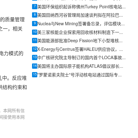
7
美国环保组织起诉称佛州Turkey Point核电站续照需补充环境审查
8
美国田纳西河谷管理局加速谈判拟在阿拉巴马Bellefonte旧址部署小型模块化反应堆
&Z的质量管理
9
Nuclea与New Mining签署备忘录，评估模块化反应堆为数据中心供电
之一，相关
10
美三家核能企业探索用回收核材料制造下一代反应堆燃料
11
美国能源部批准Deep Fission地下小型堆核安全设计协议
12
X-Energy与Centrus签署HALEU供应协议，美国先进核燃料供应链提速
碳电力模式的
13
中广核研究院主导制订的国内首个LOCA事故BEPU分析方法行业标准正式发布
14
美国将主办国际原子能机构ATLAS倡议部长级启动仪式
15
"罗蒙诺索夫院士"号浮动核电站通过国际专家双周审计，整改项较2022年显著减少
孔中。反应堆
供结构约束和
。本网所有信
间接使用本网