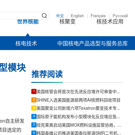
中文
|
English
|
Français
|
Русский
世界核能
核聚变
核技术应用
核电技术
中国核电产品选型与服务总库
小型模块
推荐阅读
1
美国核管会将首次在先进反应堆许可审查中采用现代化听证程序
2
SHINE入选美国能源部两项AI核燃料回收项目
3
美国聚变公司新增六项Texatron聚变技术专利申请
4
国际原子能机构发布小型模块化反应堆应急计划区技术文件
ion自主研发
5
纽克莱奥启动美国MOX燃料设施监管协商，先进堆燃料供应链建设提速
项目选定的
6
韩国泰雄公司推进美国泰拉能源SMR二号机组订单，发力核电与燃机锻件新赛道