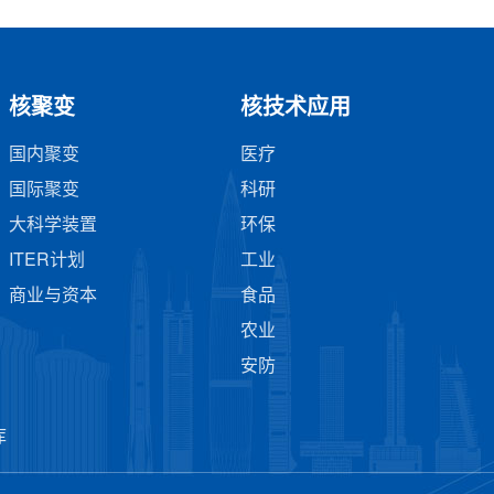
核聚变
核技术应用
国内聚变
医疗
国际聚变
科研
大科学装置
环保
ITER计划
工业
商业与资本
食品
农业
安防
库