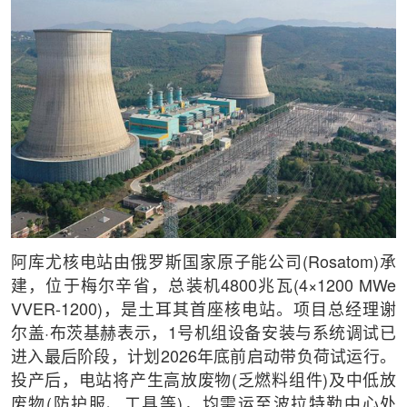
阿库尤核电站由俄罗斯国家原子能公司(Rosatom)承
建，位于梅尔辛省，总装机4800兆瓦(4×1200 MWe
VVER-1200)，是土耳其首座核电站。项目总经理谢
尔盖·布茨基赫表示，1号机组设备安装与系统调试已
进入最后阶段，计划2026年底前启动带负荷试运行。
投产后，电站将产生高放废物(乏燃料组件)及中低放
废物(防护服、工具等)，均需运至波拉特勒中心处