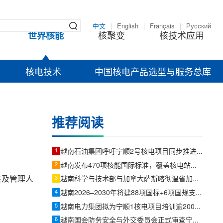
中文
|
English
|
Français
|
Русский
世界核能
核聚变
核技术应用
核电技术
中国核电产品选型与服务总库
推荐阅读
1
越南石油集团呼吁宁顺2号核电项目同步推进监管与开发
2
越南发布470项核能国际标准，覆盖核电站、研究堆、SMR及辐射防护全链条
生及管理人
3
越南科学与技术部与加拿大萨斯喀彻温省加强和平利用核技术合作
4
越南2026–2030年将建88项国标+6项国规支撑核电与原子能应用
5
越南电力集团拟为宁顺1核电项目培训逾2000名专业人员
6
越南国会防务安全与外交委员会正式审查宁顺核电站相关批准内容