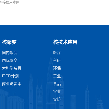
间接使用本网
核聚变
核技术应用
国内聚变
医疗
国际聚变
科研
大科学装置
环保
ITER计划
工业
商业与资本
食品
农业
安防