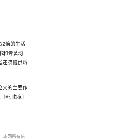
资2倍的生活
科书和专著均
者还须提供每
论文的主要作
，培训期间
。本网所有信