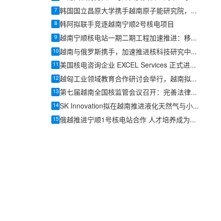
7
韩国国立昌原大学携手越南原子能研究院，推动韩越核电产业协同
8
韩阿拟联手竞逐越南宁顺2号核电项目
9
越南宁顺核电站一期二期工程加速推进：移民安置与土地清表先行
10
越南与俄罗斯携手，加速推进核科技研究中心项目
11
美国核电咨询企业 EXCEL Services 正式进入越南市场
12
越匈工业领域教育合作研讨会举行，越南拟派学生赴匈牙利学习核能技术
13
第七届越南全国核监管会议召开：完善法律体系，服务国家核计划与可持续发展
14
SK Innovation拟在越南推进液化天然气与小型模块化反应堆合作
15
俄越推进宁顺1号核电站合作 人才培养成为核工业合作重点