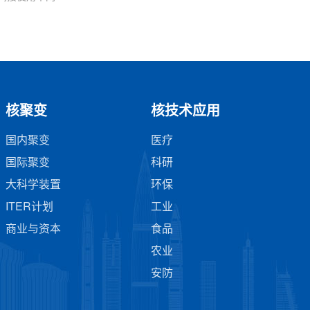
核聚变
核技术应用
国内聚变
医疗
国际聚变
科研
大科学装置
环保
ITER计划
工业
商业与资本
食品
农业
安防