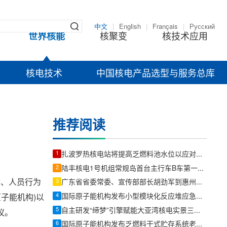
中文
|
English
|
Français
|
Русский
世界核能
核聚变
核技术应用
核电技术
中国核电产品选型与服务总库
推荐阅读
1
扎波罗热核电站将提高乏燃料池水位以应对断电风险
2
陆丰核电1号机组常规岛首台主行车B车第一根主梁吊装就位
设、人员行为
3
广东省省委常委、宣传部部长胡劲军到惠州调研：向海图强加快推动海洋经济高质量发展
4
国际原子能机构发布小型模块化反应堆应急计划区技术文件
子能机构)以
5
自主研发“缔梦”引擎赋能大亚湾核电实景三维孪生平台试运行
议。
6
国际原子能机构发布乏燃料干式贮存系统老化管理报告