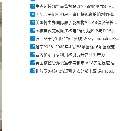
7
生态环境部华南监督站以“不通知”形式对大亚湾核电基地开展防台防汛专项检查
8
国际原子能机构总干事即将视察柏崎刈羽核电站
9
美国将主办国际原子能机构ATLAS倡议部长级启动仪式
10
国核自仪完成廉江核电2号机组PLS与DDS系统首批机柜发运
11
波兰圣十字山区铀矿“突破”落空，Industria公布加方实验室结果叫停勘探
12
越南2026–2030年将建88项国标+6项国规支撑核电与原子能应用
13
塞内加尔寻求利用核能提升农业生产力
14
英国核监管办公室参与制定IAEA先进反应堆监管合作工具包
15
扎波罗热核电站短暂失去外部电源 后由330千伏线路恢复供电