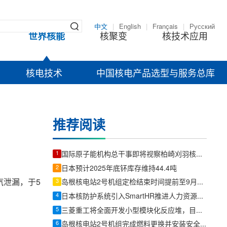
中文
|
English
|
Français
|
Русский
世界核能
核聚变
核技术应用
核电技术
中国核电产品选型与服务总库
推荐阅读
1
国际原子能机构总干事即将视察柏崎刈羽核电站
2
日本预计2025年底钚库存维持44.4吨
汽泄漏，于5
3
岛根核电站2号机组定检结束时间提前至9月16日
4
日本核防护系统引入SmartHR推进人力资源数据集中管理
5
三菱重工将全面开发小型模块化反应堆，目标在日本实现商业化
6
岛根核电站2号机组完成燃料更换并安装安全壳顶盖