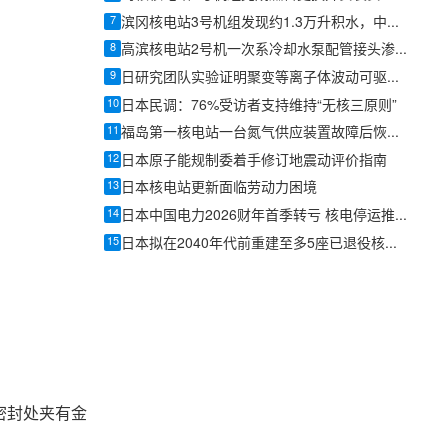
7
滨冈核电站3号机组发现约1.3万升积水，中部电力继续调查数据造假事件
8
高滨核电站2号机一次系冷却水泵配管接头渗水 关西电力确认无放射性影响
9
日研究团队实验证明聚变等离子体波动可驱动粒子向内输运
10
日本民调：76%受访者支持维持“无核三原则”
11
福岛第一核电站一台氮气供应装置故障后恢复运行
12
日本原子能规制委着手修订地震动评价指南
13
日本核电站更新面临劳动力困境
14
日本中国电力2026财年首季转亏 核电停运推高成本
15
日本拟在2040年代前重建至多5座已退役核电站
密封处夹有金