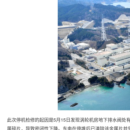
此次停机检修的起因是5月15日发现涡轮机房地下排水阀处有
属碎片，导致密闭性下降。东电在停堆后已清除该金属片并