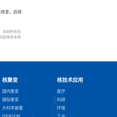
会改变，后续
。本网所有信
间接使用本网
核聚变
核技术应用
国内聚变
医疗
国际聚变
科研
大科学装置
环保
ITER计划
工业