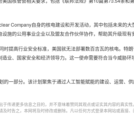
核管会相关要求，包括《联邦法规》第10篇第73.54条和第7
lear Company自身的核电建设和开发活动，其中包括未来的
电设施的公用事业企业以及盟友合作伙伴协作，帮助其升级现有
表示：如果不同时提高行业安全标准，美国就无法部署数百吉瓦的核电。特
制造业、国家安全和经济领导力。这一使命需要符合当今威胁环
广泛的NOS平台计划的一部分。该计划聚焦于通过人工智能赋能的建设、运营
出于传递更多信息之目的，并不意味着赞同其观点或证实其内容的真实性
请及时告之，本网将及时修改或删除。凡以任何方式登录本网站或直接、