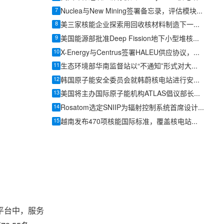
7
Nuclea与New Mining签署备忘录，评估模块化反应堆为数据中心供电
8
美三家核能企业探索用回收核材料制造下一代反应堆燃料
9
美国能源部批准Deep Fission地下小型堆核安全设计协议
10
X-Energy与Centrus签署HALEU供应协议，美国先进核燃料供应链提速
11
生态环境部华南监督站以“不通知”形式对大亚湾核电基地开展防台防汛专项检查
12
韩国原子能安全委员会就韩蔚核电站进行安全检查
13
美国将主办国际原子能机构ATLAS倡议部长级启动仪式
14
Rosatom选定SNIIP为辐射控制系统首席设计机构，统管核设施放射仪表标准化与进口替代保障
15
越南发布470项核能国际标准，覆盖核电站、研究堆、SMR及辐射防护全链条
平台中，服务