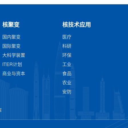
核聚变
核技术应用
国内聚变
医疗
国际聚变
科研
大科学装置
环保
ITER计划
工业
商业与资本
食品
农业
安防
库