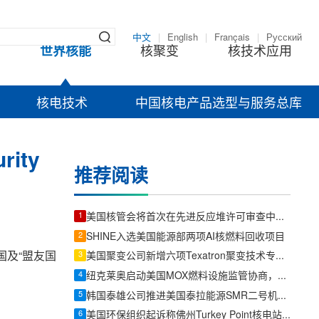
中文
|
English
|
Français
|
Русский
世界核能
核聚变
核技术应用
核电技术
中国核电产品选型与服务总库
ity
推荐阅读
1
美国核管会将首次在先进反应堆许可审查中采用现代化听证程序
2
SHINE入选美国能源部两项AI核燃料回收项目
美国及“盟友国
3
美国聚变公司新增六项Texatron聚变技术专利申请
4
纽克莱奥启动美国MOX燃料设施监管协商，先进堆燃料供应链建设提速
5
韩国泰雄公司推进美国泰拉能源SMR二号机组订单，发力核电与燃机锻件新赛道
6
美国环保组织起诉称佛州Turkey Point核电站续照需补充环境审查