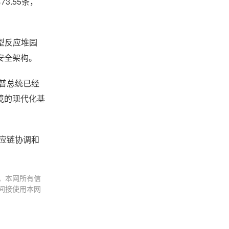
3.55条，
大型反应堆园
安全架构。
朗普总统已经
境的现代化基
、供应链协调和
。本网所有信
间接使用本网