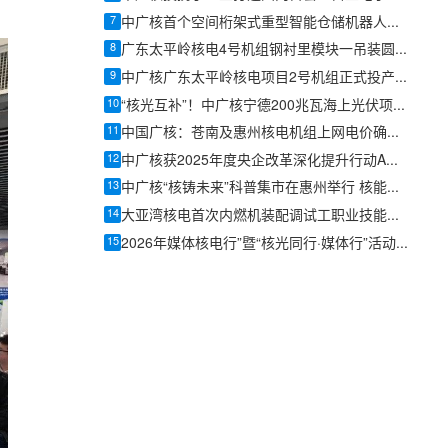
7
中广核首个空间桁架式重型智能仓储机器人在宁德核电项目试点
8
广东太平岭核电4号机组钢衬里模块一吊装圆满收官
9
中广核广东太平岭核电项目2号机组正式投产发电
10
“核光互补”！中广核宁德200兆瓦海上光伏项目全容量并网发电
11
中国广核：苍南及惠州核电机组上网电价确认为0.4153元/千瓦时
12
中广核获2025年度央企改革深化提升行动A级评价
13
中广核“核铸未来”科普集市在惠州举行 核能知识走进亲子互动场景
14
大亚湾核电首次内燃机装配调试工职业技能等级认定圆满完成
15
2026年媒体核电行”暨“核光同行·媒体行”活动在中广核陆丰核电基地启动