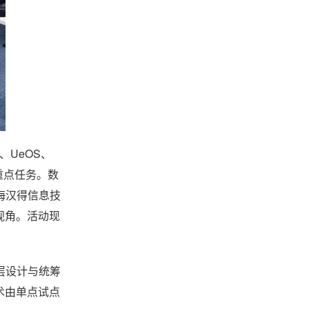
、UeOS、
重点任务。数
海汉得信息技
视角。活动现
层设计与统筹
术由单点试点