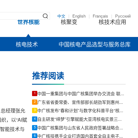
中文
|
English
|
Français
|
Русский
世界核能
核聚变
核技术应用
核电技术
中国核电产品选型与服务总库
推荐阅读
1
中国一重集团与中国广核集团举办交流会 联合攻坚华龙一号2.0示范项目
2
广东省省委常委、宣传部部长胡劲军到惠州调研：向海图强加快推动海洋经济高质量发展
、总经理张允
3
中广核发布“春和计划”与数字化科普平台“核谐星球”
4
自主研发“缔梦”引擎赋能大亚湾核电实景三维孪生平台试运行
，以“AI赋
5
中国广核集团与山东省人民政府签署战略合作协议
工智能技术与
6
中广核技携手企业打造国内首套全自主电子束固化卷钢涂装产业链