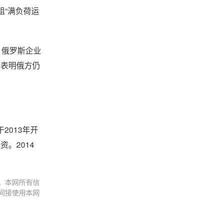
组“满负荷运
，俄罗斯企业
这表明俄方仍
2013年开
。2014
。本网所有信
间接使用本网