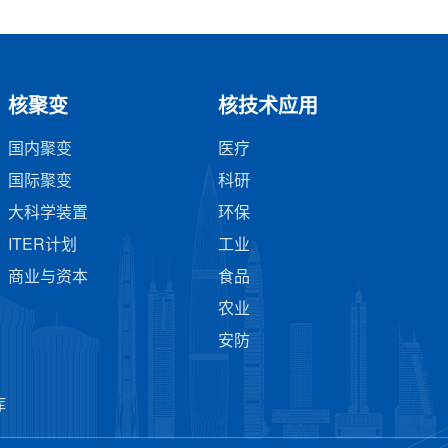
核聚变
核技术应用
国内聚变
医疗
国际聚变
科研
大科学装置
环保
ITER计划
工业
商业与资本
食品
农业
安防
库