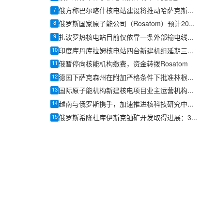
7
俄方称巴尔喀什核电站建设将推动哈萨克斯坦核能产业发展
8
俄罗斯国家原子能公司（Rosatom）预计2026年营收达432亿美元
9
扎波罗热核电站目前仅依靠一条外部输电线路供电
10
印度库丹库拉姆核电站四台新建机组延期三年，造价上涨55%至144亿美元
11
俄暂停向核能机构缴费，资金转拨Rosatom
12
德国下萨克森州在附加严格条件下批准林根厂生产俄设计VVER核燃料
13
国际原子能机构新建核电项目业主运营机构培训课程在俄罗斯结束
14
越南与俄罗斯携手，加速推进核科技研究中心项目
15
俄罗斯希隆杜库伊斯克铀矿开发取得进展：3公里巷道提前贯通