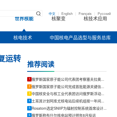
中文
|
English
|
Français
|
Русский
世界核能
核聚变
核技术应用
核电技术
中国核电产品选型与服务总库
恢复运转
推荐阅读
1
俄罗斯国家原子能公司代表团考察塞夫拉奥放射性废物管理设施
2
俄罗斯国家原子能公司完成首批能源关键信息基础设施产品认证
3
中国核安全与核工业代表团访问俄罗斯浮动核热电站
4
土耳其计划阿库尤核电站后续机组按一年间隔投产
5
Rosatom选定SNIIP为辐射控制系统首席设计机构，统管核设施放射仪表标准化与进口替代保障
6
俄罗斯称布什尔核电站预计明年8月投运