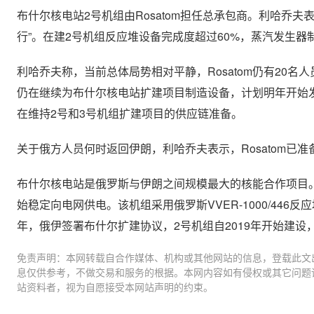
布什尔核电站2号机组由Rosatom担任总承包商。利哈乔
行”。在建2号机组反应堆设备完成度超过60%，蒸汽发生器
利哈乔夫称，当前总体局势相对平静，Rosatom仍有20名
仍在继续为布什尔核电站扩建项目制造设备，计划明年开始
在维持2号和3号机组扩建项目的供应链准备。
关于俄方人员何时返回伊朗，利哈乔夫表示，Rosatom已
布什尔核电站是俄罗斯与伊朗之间规模最大的核能合作项目。双方
始稳定向电网供电。该机组采用俄罗斯VVER-1000/446
年，俄伊签署布什尔扩建协议，2号机组自2019年开始建设
免责声明：本网转载自合作媒体、机构或其他网站的信息，登载此文
息仅供参考，不做交易和服务的根据。本网内容如有侵权或其它问题
站资料者，视为自愿接受本网站声明的约束。