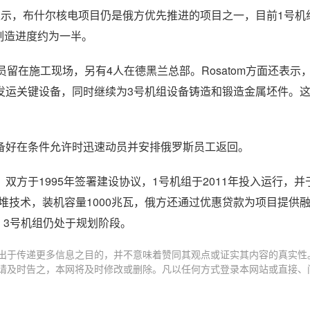
夫表示，布什尔核电项目仍是俄方优先推进的项目之一，目前1号机
制造进度约为一半。
人员留在施工现场，另有4人在德黑兰总部。Rosatom方面还表示
发运关键设备，同时继续为3号机组设备铸造和锻造金属坯件。
准备好在条件允许时迅速动员并安排俄罗斯员工返回。
于1995年签署建设协议，1号机组于2011年投入运行，并于
反应堆技术，装机容量1000兆瓦，俄方还通过优惠贷款为项目提供融资
，3号机组仍处于规划阶段。
出于传递更多信息之目的，并不意味着赞同其观点或证实其内容的真实性
请及时告之，本网将及时修改或删除。凡以任何方式登录本网站或直接、