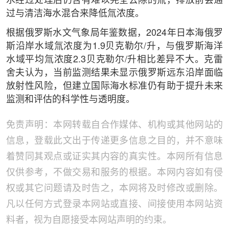
水经过处理后仍含有难以完全去除的氚，排放前会通
过与清洁海水混合来降低氚浓度。
根据俄罗斯水文气象局年鉴数据，2024年日本海俄罗
斯沿岸水域氚浓度为1.9贝克勒尔/升，与俄罗斯海洋
水域平均氚浓度2.3贝克勒尔/升相比差异不大。克雷
舍夫认为，当前监测结果未显示俄罗斯远东沿岸面临
放射性风险，但建立国际海水标准仍有助于提升未来
监测和评估的科学性与透明度。
免责声明：本网转载自合作媒体、机构或其他网站的
信息，登载此文出于传递更多信息之目的，并不意味
着赞同其观点或证实其内容的真实性。本网所有信息
仅供参考，不做交易和服务的根据。本网内容如有侵
权或其它问题请及时告之，本网将及时修改或删除。
凡以任何方式登录本网站或直接、间接使用本网站资
料者，视为自愿接受本网站声明的约束。