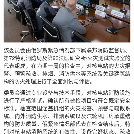
该委员会由俄罗斯紧急情况部下属联邦消防监督局、
第72特别消防局及第93法医研究所/火灾测试实验室的
代表组成，在为期一周的检查中，对核电站的火灾报
警、预警疏散、排烟、消防供水等系统及关键建筑结
构的防火处理进行了全面测试与评估。
委员会通过专业设备与技术手段，对核电站消防设施
进行了严格测试，确认所有被检项目均符合既定安全
标准。检查范围涵盖机组的火灾报警、预警与疏散系
统、内外消防供水、排烟系统以及汽轮机厂房承重结
构的防火质量。俄紧急情况部代表在检查结束后，特
别对核电站消防系统的有效性、设备完好状态、疏散