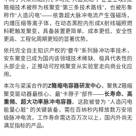
箍缩技术被称为核聚变
“第三条技术路线”
，也被形象
称作
“人造闪电”
——依靠超大脉冲电流产生强磁场，
内爆压缩等离子体，在动态黑腔内形成X射线辐照燃
料靶触发聚变，具备装置更简单、成本更低、安全性
更高、工程化周期更短的显著优势。
依托
完全自主知识产权的“夔牛”系列脉冲功率技术
，
安东聚变已成为国内该领域技术稀缺、极具代表性的
头部企业，正推动可控核聚变从实验室走向商业化应
用。
本次与梁溪合作的
Z箍缩电容器研发中心
，聚焦Z箍缩
聚变驱动器最核心、最“卡脖子”部件——
长寿命、高
重频、超大功率脉冲电容器
。这款被誉为 “人造闪电
能量心脏” 的关键装备，需在百纳秒内释放数万安培
级脉冲电流，工作寿命需达百万次以上，国内外尚无
满足指标的产品。