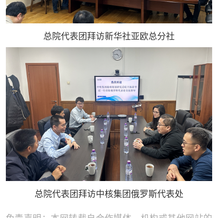
总院代表团拜访新华社亚欧总分社
总院代表团拜访中核集团俄罗斯代表处