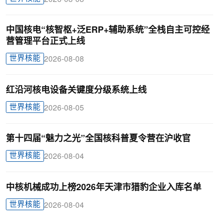
中国核电“核智枢+泛ERP+辅助系统”全栈自主可控经
营管理平台正式上线
世界核能
2026-08-08
红沿河核电设备关键度分级系统上线
世界核能
2026-08-05
第十四届“魅力之光”全国核科普夏令营在沪收官
世界核能
2026-08-04
中核机械成功上榜2026年天津市猎豹企业入库名单
世界核能
2026-08-04