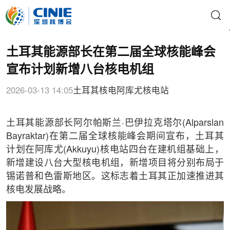
土耳其能源部长在第二届全球核能峰会
宣布计划新增八台核电机组
2026-03-13 14:05
土耳其核电
阿库尤核电站
土耳其能源部长阿尔帕斯兰·巴伊拉克塔尔(Alparslan
Bayraktar)在第二届全球核能峰会期间宣布，土耳其
计划在阿库尤(Akkuyu)核电站四台在建机组基础上，
新增建设八台大型核电机组，新增项目将分别布局于
锡诺普和色雷斯地区。这标志着土耳其正加速推进其
核电发展战略。