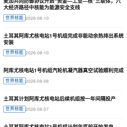
麦加共同防御协议开启“资金—工业—核”三联体，六
大经济路径中核能为能源安全支线
世界核能
2026-08-10
土耳其阿库尤核电站1号机组完成非能动余热排出系统
安装
世界核能
2026-08-10
阿库尤核电站1号机组汽轮机凝汽器真空试验顺利完成
世界核能
2026-08-08
土耳其计划阿库尤核电站后续机组按一年间隔投产
世界核能
2026-08-07