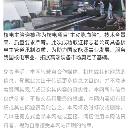
核电主管道被称为核电项目“主动脉血管”，技术含量
高、质量要求严苛。此次成功取证标志着公司具备核
电主管道承制资质，为助力国家能源事业发展、服务
我国核电事业、拓展高端装备市场奠定了基础。
免责声明：本网转载自合作媒体、机构或其他网站的
信息，登载此文出于传递更多信息之目的，并不意味
着赞同其观点或证实其内容的真实性。本网所有信息
仅供参考，不做交易和服务的根据。本网内容如有侵
权或其它问题请及时告之，本网将及时修改或删除。
凡以任何方式登录本网站或直接、间接使用本网站资
料者，视为自愿接受本网站声明的约束。