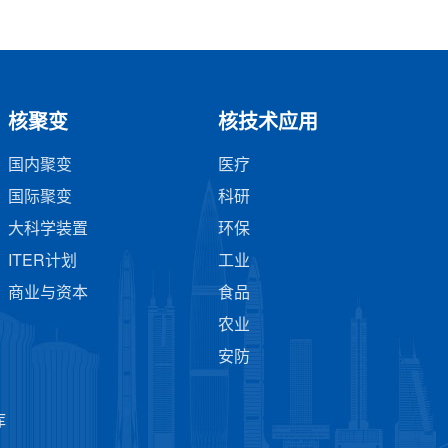
核聚变
核技术应用
国内聚变
医疗
国际聚变
科研
大科学装置
环保
ITER计划
工业
商业与资本
食品
农业
安防
库