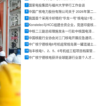
7
国家电投集团与福州大学举行工作会谈
8
中国广核电力股份有限公司关于 2026年第二季度运营情况的公告
9
我国首个采用冷却塔的“华龙一号”核电站1号冷却塔第一对人字柱顺利浇筑完成
10
Konstelec与HCC组建合资企业，竞逐印度核基础设施EPC项目
11
中核二三副总经理施发永一行赴中核国电漳州能源有限公司交流拜访
12
中国核能行业协会对三门核电开展应急通讯能力提升成员支持活动
13
中广核宁德核电6号机组常规岛第一罐混凝土浇筑完成
14
陆丰核电1、2、5、6号机组工程项目档案管理同行评估圆满完成
15
中广核宁德核电获评全球能源行业首个人才灯塔工厂