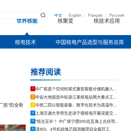
中文
|
English
|
Français
|
Русский
世界核能
核聚变
核技术应用
核电技术
中国核电产品选型与服务总库
推荐阅读
1
中广核首个空间桁架式重型智能仓储机器人在宁德核电项目试点
2
中岩大地接连中标浙江某核电站两大重点工程项目
厂房”的全新
3
中核二四以智能装备、数字化技术为高温作业减负降温
4
上海交通大学师生走进宁德核电开展深度交流研学
5
“核光互补”！中广核宁德200兆瓦海上光伏项目全容量并网发电
6
漳州3、4号机组堆芯探测器项目全面开工